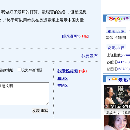
我做好了最坏的打算、最艰苦的准备，但是没想
说，“终于可以用拳头在奥运赛场上展示中国力量
相 关 说 吧
[
我来说两句
(1条)
]
塞尔
|
邹市明
说 吧 排 行
上证指数
(7744
我要发布
苏醒吧
(41523)
贴图吧
(68789)
隐藏地址
设为辩论话题
我来说两句
(1条)
精华区
最 热 
辩论区
谍战大片-《风