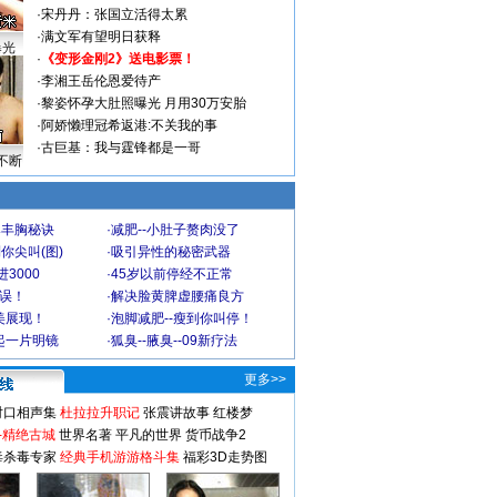
·
宋丹丹：张国立活得太累
·
满文军有望明日获释
曝光
·
《变形金刚2》送电影票！
·
李湘王岳伦恩爱待产
·
黎姿怀孕大肚照曝光 月用30万安胎
·
阿娇懒理冠希返港:不关我的事
·
古巨基：我与霆锋都是一哥
不断
爆丰胸秘诀
·
减肥--小肚子赘肉没了
你尖叫(图)
·
吸引异性的秘密武器
3000
·
45岁以前停经不正常
不误！
·
解决脸黄脾虚腰痛良方
美展现！
·
泡脚减肥--瘦到你叫停！
起一片明镜
·
狐臭--腋臭--09新疗法
更多>>
对口相声集
杜拉拉升职记
张震讲故事
红楼梦
-精绝古城
世界名著
平凡的世界
货币战争2
毒杀毒专家
经典手机游游格斗集
福彩3D走势图