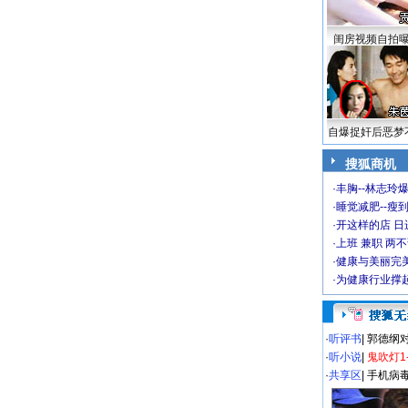
闺房视频自拍
自爆捉奸后恶梦
搜狐商机
·
丰胸--林志玲
·
睡觉减肥--瘦到
·
开这样的店 日进
·
上班 兼职 两
·
健康与美丽完
·
为健康行业撑
·
听评书
|
郭德纲
·
听小说
|
鬼吹灯1
·
共享区
|
手机病