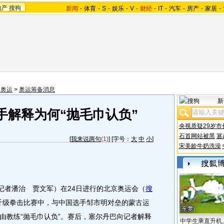
地产
搜狗
新闻
-
体育
-
S
-
娱乐
-
V
-
财经
-
IT
-
汽车
-
房产
-
家居
-
望奥运
>
奥运筹备消息
新
手解释为何“抛毛巾认负”
央视质疑29岁市
石首网站被黑
篡
[
我来说两句
(1)
] [字号：
大
中
小
]
宋美龄牛奶洗澡
者潘治 贾文军）在24日进行的北京奥运会（
搜
公斤级拳击比赛中，与中国选手邹市明对垒的蒙古运
由教练“抛毛巾认负”。赛后，塞尔丹巴向记者解释
中学生乘直升机