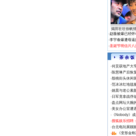
揭田壮壮徐帆
·
赵薇被爆已经怀
·
李宇春爆遭母逼
·
圣诞节明信片八
茶 余 饭
·
何炅获地产大亨
·
陈慧琳产后恢复
·
殷桃街头休闲装
·
范冰冰红地毯
·
姚晨与老公素
·
日军竟拿战俘
·
盘点网坛大腕
·
美女办公室遭
·
《Nobody》
·
搜狐娱乐招聘
·
台北电玩展靓丽S
·
《变形金刚