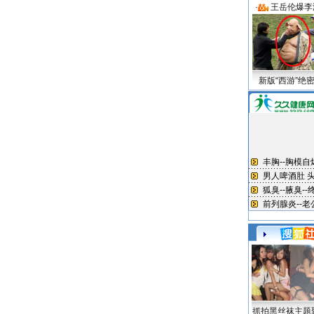
·
王岳伦爆李
新版“西游”绝
抓拍黑丝袜主题