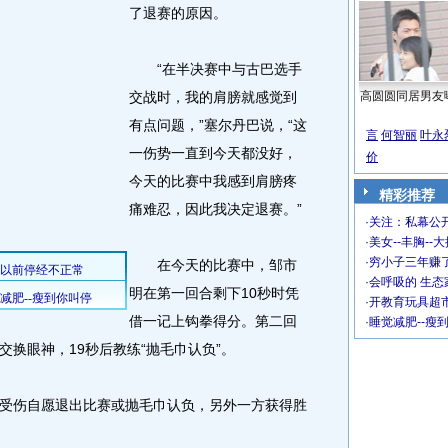
了退赛的原因。
“在半决赛中与古巴选手
交战时，我的肩膀就感觉到
高圆圆同居男友
有点问题，”塞尔丹巴说，“这
言
何智丽
叶永
一伤势一直到今天都没好，
价
今天的比赛中我感到肩膀疼
精彩推荐
痛难忍，因此我决定退赛。”
·
关注：私幕公
·
美女--丰胸--
·
穷小子三年赚
在今天的比赛中，邹市
·
会呼吸的 生态
明在第一回合剩下10秒时凭
·
开教育玩具超市
借一记上钩拳得分。第二回
·
睡觉减肥--瘦
换眼神，19秒后教练“抛毛巾认负”。
伤自愿退出比赛或抛毛巾认负，另外一方获得胜