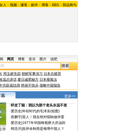
女人
-
视频
-
播客
-
邮件
-
博客
-
BBS
-
我说两句
闻
网页
博客
音乐
图片
说吧
长
邓玉娇失踪
朝鲜军事演习
日本兵赎罪
改温总讲话
夏日减肥秘方
日本瘦脸法
中共卧底结局
慈禧不快乐
侵略中国报告
更多>>
·
怀念丁聪：我以为那个老头永远不老
·
爱历史
|
年轻时代的毛泽东(组图)
·
曾鹏宇
|
雷人！我在绝对唱响做评委
·
爱历史
|
1977年华国锋视察大庆油田
·
韩浩月
|
批评余秋雨是侮辱中国人？
上学