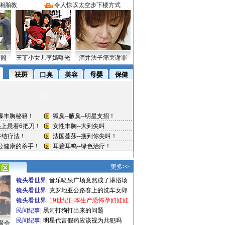
湘胎教
·
令人惊叹太空步下楼方式
密照
王菲小女儿李嫣曝光
酒井法子痛哭谢罪
更多>>
镜头看世界
|
音乐喷泉广场竟然成了淋浴场
镜头看世界
|
克罗地亚公路赛上的洗车女郎
镜头看世界
|
19世纪日本生产恐怖孕妇娃娃
民间纪事
|
黑河打狗打出来的问题
民间纪事
|
明星代言假药应该视为共犯吗
聚会