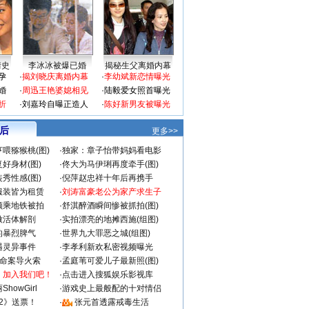
情史
李冰冰被爆已婚
揭秘生父离婚内幕
孕
·
揭刘晓庆离婚内幕
·
李幼斌新恋情曝光
婚
·
周迅王艳婆媳相见
·
陆毅爱女照首曝光
折
·
刘嘉玲自曝正造人
·
陈好新男友被曝光
 后
更多>>
喂猕猴桃(图)
·
独家：章子怡带妈妈看电影
好身材(图)
·
佟大为马伊琍再度牵手(图)
秀性感(图)
·
倪萍赵忠祥十年后再携手
服装皆为租赁
·
刘涛富豪老公为家产求生子
颜乘地铁被拍
·
舒淇醉酒瞬间惨被抓拍(图)
做活体解剖
·
实拍漂亮的地摊西施(组图)
的暴烈脾气
·
世界九大罪恶之城(组图)
遇灵异事件
·
李孝利新欢私密视频曝光
成命案导火索
·
孟庭苇可爱儿子最新照(图)
：加入我们吧！
·
点击进入搜狐娱乐影视库
howGirl
·
游戏史上最般配的十对情侣
2》送票！
·
张元首透露戒毒生活