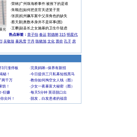
·
荣林
|
广州珠海桥事件:被推下的是谁
·
朱顺忠
|
如何把贪官关进笼子里
·
张原
|
杭州飙车案中父亲角色的缺失
·
蔡天新
|
奥数本身并不是坏事(图)
·
王攀
|
副县长之女施暴的卫生巾疑虑
曝光
热点标签：
章子怡
春运
郭德纲
315
明星代
烈
吴敬琏
暴风雪
于丹
陈晓旭
文化
票价
孔子
房
开3只涨停板
·
完美妈咪--保养有新招
大揭秘！
·
今日提供三只私幕短线黑马
了两千万
·
教你如何掏空女人钱（图）
家纺！
·
少女一夜暴富大秘密（图）
-狂赚
·
每天5分钟 英语脱口出
到你尖叫！
·
脱发，白发患者的福音