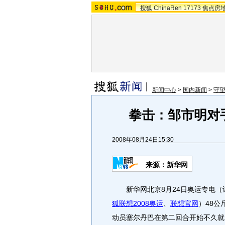
搜狐
ChinaRen
17173
焦点房
新闻中心
>
国内新闻
>
守
拳击：邹市明对
2008年08月24日15:30
来源：新华网
新华网北京8月24日奥运专电（记
狐联想2008奥运
、
联想官网
）48
动员塞尔丹巴在第二回合开始不久就