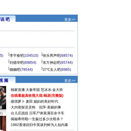
说 吧
更多>>
5)
李宇春吧
(104510)
快乐男声吧
(68574)
刘德华吧
(69854)
东方神起吧
(65744)
婚姻吧
(78544)
37℃女人吧
(6985)
视 频
更多>>
·
独家首播:大秦帝国
范冰冰-金大班
·
在线看超高收视大戏:
蜗居(完整版)
·
倔强萝卜
麦田
媳妇的美好时代
·
大内密探灵灵狗
倪萍-美丽的事
·
台儿庄战役 日军尸体装满百余卡车
声》
·
揭秘希特勒一生躲过多少次暗杀？
·
1982香港回归中英谈判鲜为人知内幕