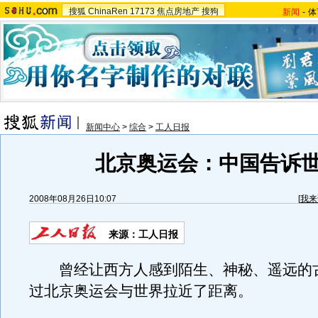
搜狐
ChinaRen
17173
焦点房地产
搜狗
新闻
-
体
新闻中心
>
综合
>
工人日报
北京奥运会：中国告诉
2008年08月26日10:07
[
我来
来源：工人日报
曾经让西方人感到陌生、神秘、遥远的
过北京奥运会与世界拉近了距离。