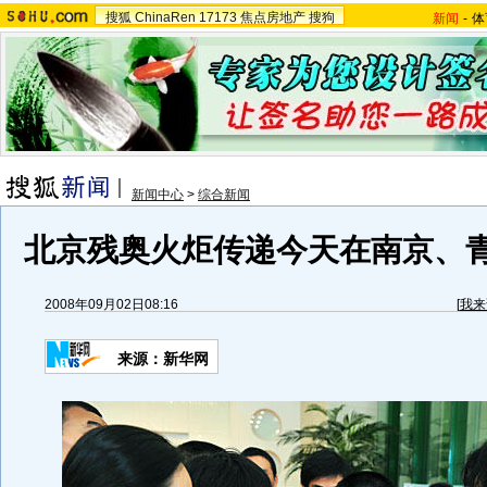
搜狐
ChinaRen
17173
焦点房地产
搜狗
新闻
-
体
新闻中心
>
综合新闻
北京残奥火炬传递今天在南京、青
2008年09月02日08:16
[
我来
来源：新华网