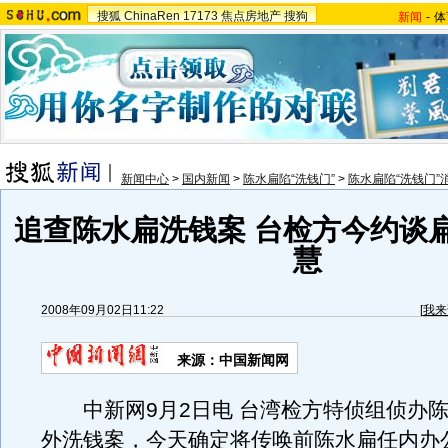
搜狐
ChinaRen
17173
焦点房地产
搜狗
新闻
-
体
新闻中心
>
国内新闻
>
陈水扁陷“洗钱门”
>
陈水扁陷“洗钱门”
追查陈水扁洗钱案 台检方今约谈
慧
2008年09月02日11:22
[
我来
来源：中国新闻网
中新网9月2日电 台湾检方特侦组侦办陈
外洗钱案，今天确定将传唤前陈水扁任内办