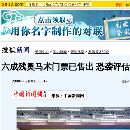
搜狐
ChinaRen
17173
焦点房地产
搜狗
新闻
-
体
新闻中心
>
国内新闻
>
守望奥运
>
奥运筹备消息
六成残奥马术门票已售出 恐袭评估
2008年09月03日08:17
[
我来
来源：中国新闻网