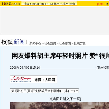
搜狐
ChinaRen
17173
焦点房地产
搜狗
新闻
-
体
新闻中心
>
社会新闻
>
社会要闻
>
世态万象
网友爆料胡主席年轻时照片 赞“很帅
2008年09月06日15:14
[
我来说
来源：人民网
[点击图片进入下一页]