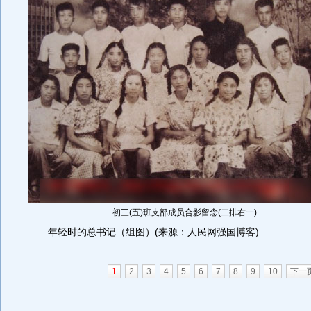
初三(五)班支部成员合影留念(二排右一)
年轻时的总书记（组图）(来源：人民网强国博客)
1
2
3
4
5
6
7
8
9
10
下一