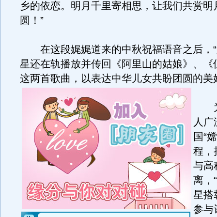
乡的依恋。明月千里寄相思，让我们共赏明
圆！”
在这段娓娓道来的中秋祝福语音之后，“
星还在轨播放并传回《阿里山的姑娘》、《
这两首歌曲，以表达中华儿女共盼团圆的美
为
人广
国“
程，
与高
离，
星搭
参与