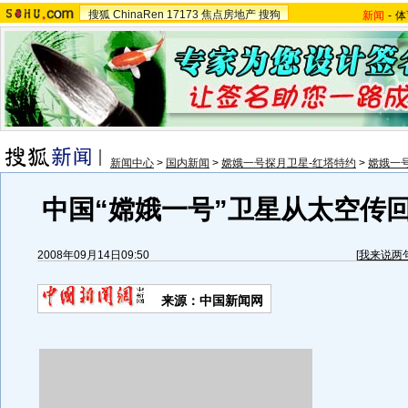
搜狐
ChinaRen
17173
焦点房地产
搜狗
新闻
-
体
新闻中心
>
国内新闻
>
嫦娥一号探月卫星-红塔特约
>
嫦娥一
中国“嫦娥一号”卫星从太空传
2008年09月14日09:50
[
我来说两
来源：中国新闻网