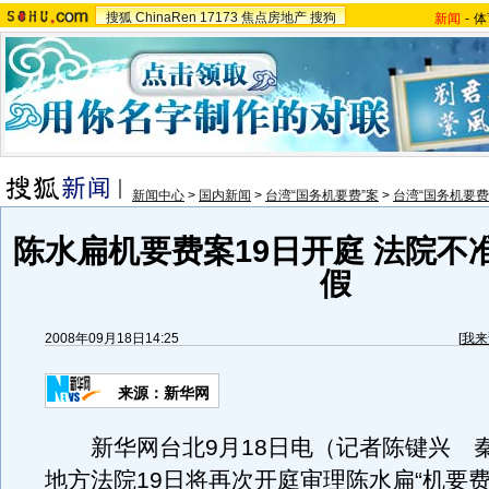
搜狐
ChinaRen
17173
焦点房地产
搜狗
新闻
-
体
新闻中心
>
国内新闻
>
台湾“国务机要费”案
>
台湾“国务机要费
陈水扁机要费案19日开庭 法院不
假
2008年09月18日14:25
[
我来
来源：新华网
新华网台北9月18日电（记者陈键兴 
地方法院19日将再次开庭审理陈水扁“机要费