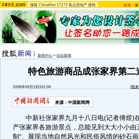
搜狐
ChinaRen
17173
焦点房地产
搜狗
新闻
-
体
新闻中心
>
综合新闻
特色旅游商品成张家界第二
2008年09月19日01:08
[
我来
来源：中国新闻网
中新社张家界九月十八日电(记者傅煜)
产张家界各旅游景点，总能见到大大小小由
制”、展现当地自然风光和民俗风情的砂石