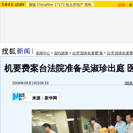
搜狐
ChinaRen
17173
焦点房地产
搜狗
新闻
-
体
新闻中心
>
国内新闻
>
台湾“国务机要费”案
>
台湾“国务机要费
机要费案台法院准备吴淑珍出庭 
2008年09月19日08:16
[
我来
来源：新华网