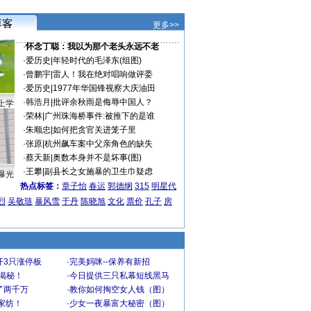
更多>>
·
怀念丁聪：我以为那个老头永远不老
·
爱历史
|
年轻时代的毛泽东(组图)
·
曾鹏宇
|
雷人！我在绝对唱响做评委
·
爱历史
|
1977年华国锋视察大庆油田
·
韩浩月
|
批评余秋雨是侮辱中国人？
上学
·
荣林
|
广州珠海桥事件:被推下的是谁
·
朱顺忠
|
如何把贪官关进笼子里
·
张原
|
杭州飙车案中父亲角色的缺失
·
蔡天新
|
奥数本身并不是坏事(图)
·
王攀
|
副县长之女施暴的卫生巾疑虑
曝光
热点标签：
章子怡
春运
郭德纲
315
明星代
烈
吴敬琏
暴风雪
于丹
陈晓旭
文化
票价
孔子
房
开3只涨停板
·
完美妈咪--保养有新招
大揭秘！
·
今日提供三只私幕短线黑马
了两千万
·
教你如何掏空女人钱（图）
家纺！
·
少女一夜暴富大秘密（图）