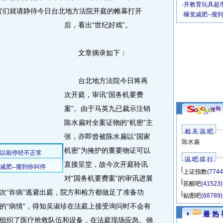
·
开教育玩具超市
看官们就请静待今日台北地方法院开庭的帷幕打开
·
睡觉减肥--瘦
后，看出“世纪好戏”。
文章摘录如下：
台北地方法院今日将再
次开庭，审讯“国务机要费
案”。由于马英九已裁示注销
陈水扁对全案证物的“机密”主
相 关 说 吧
张，亦即曾被陈水扁以“国家
陈水扁
机密”为掩护的重要物证可以
说 吧 排 行
直接呈堂，故今次开庭聆讯
上证指数
(7744
对“国务机要费案”的审讯进展
苏醒吧
(41523)
次“诈病”逃避出庭，院方和检方都做足了准备功
贴图吧
(68789)
的“病情”，得知吴淑珍在法庭上接受询问时不会有
最 热 
组织了医疗抢救队伍和设备，在法庭现场应急。倘