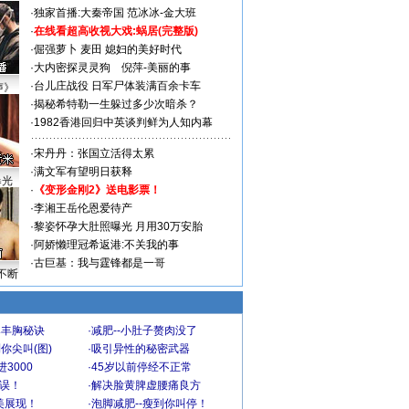
·
独家首播:大秦帝国
范冰冰-金大班
·
在线看超高收视大戏:
蜗居(完整版)
·
倔强萝卜
麦田
媳妇的美好时代
·
大内密探灵灵狗
倪萍-美丽的事
·
台儿庄战役 日军尸体装满百余卡车
声》
·
揭秘希特勒一生躲过多少次暗杀？
·
1982香港回归中英谈判鲜为人知内幕
·
宋丹丹：张国立活得太累
·
满文军有望明日获释
曝光
·
《变形金刚2》送电影票！
·
李湘王岳伦恩爱待产
·
黎姿怀孕大肚照曝光 月用30万安胎
·
阿娇懒理冠希返港:不关我的事
·
古巨基：我与霆锋都是一哥
不断
爆丰胸秘诀
·
减肥--小肚子赘肉没了
你尖叫(图)
·
吸引异性的秘密武器
3000
·
45岁以前停经不正常
不误！
·
解决脸黄脾虚腰痛良方
美展现！
·
泡脚减肥--瘦到你叫停！