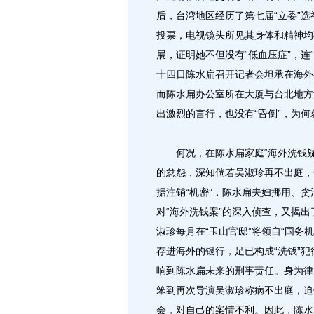
后，台湾地区经历了第七届“立委”选
投票，电视镜头所见其身体和精神均
展，证明她不但没有“低血压症”，连
十四日陈水扁召开记者会坦承在海外
而陈水扁办公室所在大厦与台北地方
出激烈的言行，也没有“昏倒”，为
何况，在陈水扁家庭“海外洗钱疑
的忿怨，深知倘若吴淑珍再不出庭，
据注销“机密”，陈水扁夫妇挪用、贪
对“海外洗钱案”的深入侦查，又揭出
淑珍每月在“玉山官邸”将领自“国务
存进海外的银行，足已构成“洗钱”
响到陈水扁未来的刑事责任。身为律
笨到再次导演吴淑珍称病不出庭，迫
会，对自己的案情不利。因此，陈水