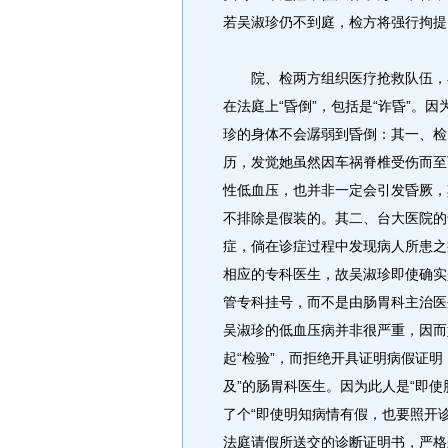
若吴淑珍仍不到庭，检方将强行拘提
院、检两方组织医疗抢救队伍，在
在法庭上“昏倒”，包括是“诈昏”。
珍的身体不会潺弱到昏倒：其一、检
历，发觉她虽然因车祸脊椎受伤而至
性低血压，也并非一定会引发昏厥，
不排除是假装的。其二、台大医院的
症，倘在诊症过程中发现病人所患之
相应的专科医生，故吴淑珍即使确实
管专科挂号，而不是由肠胃科主治医
吴淑珍的低血压病并非很严重，因而
起“检验”，而拒绝开具证明病假证
及”的肠胃科医生。因为此人是“即使
了个“即使明知病情有假，也要照开
法庭请假所送交的诊断证明书，严格来