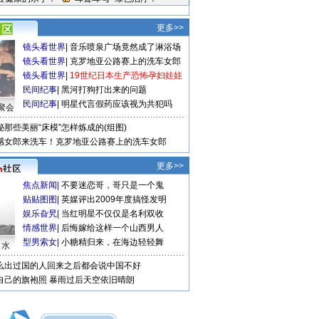
更多>>
镜头看世界
|
音乐喷泉广场竟然成了淋浴场
镜头看世界
|
克罗地亚公路赛上的洗车女郎
镜头看世界
|
19世纪日本生产恐怖孕妇娃娃
民间纪事
|
黑河打狗打出来的问题
民间纪事
|
明星代言假药应该视为共犯吗
聚会
秘那些美丽“床模”怎样炼成的(组图)
感女郎来洗车！克罗地亚公路赛上的洗车女郎
更多>>
焦点新闻
|
不要迷恋哥，哥只是一个鬼
贴贴图图
|
英媒评出2009年度搞怪发明
娱乐旮旯
|
当红明星不仅仅是名利双收
情感世界
|
后悔嫁给这样一个山西男人
型男索女
|
小糖精归来，在海边轻轻舞
口水
么出过国的人回来之后都会说中国不好
自己的旗袍照
暴雨过后天空依旧晴朗