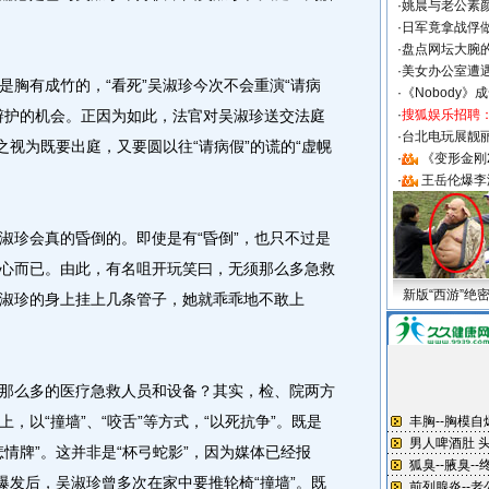
·
姚晨与老公素
·
日军竟拿战俘
·
盘点网坛大腕
·
美女办公室遭
有成竹的，“看死”吴淑珍今次不会重演“请病
·
《Nobody》
辩护的机会。正因为如此，法官对吴淑珍送交法庭
·
搜狐娱乐招聘
·
台北电玩展靓丽S
之视为既要出庭，又要圆以往“请病假”的谎的“虚幌
·
《变形金刚
·
王岳伦爆李
珍会真的昏倒的。即使是有“昏倒”，也只不过是
心而已。由此，有名咀开玩笑曰，无须那么多急救
新版“西游”绝
淑珍的身上挂上几条管子，她就乖乖地不敢上
么多的医疗急救人员和设备？其实，检、院两方
，以“撞墙”、“咬舌”等方式，“以死抗争”。既是
情牌”。这并非是“杯弓蛇影”，因为媒体已经报
爆发后，吴淑珍曾多次在家中要推轮椅“撞墙”。既