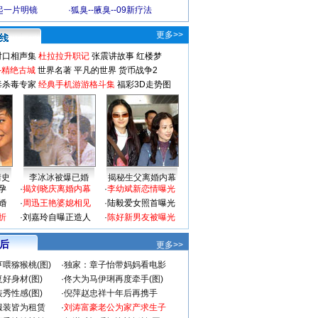
起一片明镜
·
狐臭--腋臭--09新疗法
更多>>
对口相声集
杜拉拉升职记
张震讲故事
红楼梦
-精绝古城
世界名著
平凡的世界
货币战争2
毒杀毒专家
经典手机游游格斗集
福彩3D走势图
情史
李冰冰被爆已婚
揭秘生父离婚内幕
孕
·
揭刘晓庆离婚内幕
·
李幼斌新恋情曝光
婚
·
周迅王艳婆媳相见
·
陆毅爱女照首曝光
折
·
刘嘉玲自曝正造人
·
陈好新男友被曝光
 后
更多>>
喂猕猴桃(图)
·
独家：章子怡带妈妈看电影
好身材(图)
·
佟大为马伊琍再度牵手(图)
秀性感(图)
·
倪萍赵忠祥十年后再携手
服装皆为租赁
·
刘涛富豪老公为家产求生子