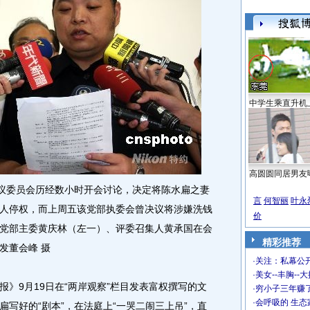
中学生乘直升机
高圆圆同居男友
议委员会历经数小时开会讨论，决定将陈水扁之妻
言
何智丽
叶永
人停权，而上周五该党部执委会曾决议将涉嫌洗钱
价
党部主委黄庆林（左一）、评委召集人黄承国在会
精彩推荐
发董会峰 摄
·
关注：私幕公
·
美女--丰胸--
》9月19日在“两岸观察”栏目发表富权撰写的文
·
穷小子三年赚
·
会呼吸的 生态
写好的“剧本”，在法庭上“一哭二闹三上吊”，直