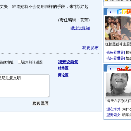
丈夫，难道她就不会使用同样的手段，来“抗议”起
(责任编辑：黄芳)
[
我来说两句
]
抓拍黑丝袜主题
我要发布
镜头看世界
|
揭
镜头看世界
|
性
我来说两句
隐藏地址
设为辩论话题
精华区
辩论区
每天在吞别人
漂在海外
|
为什
型男索女
|
晒晒