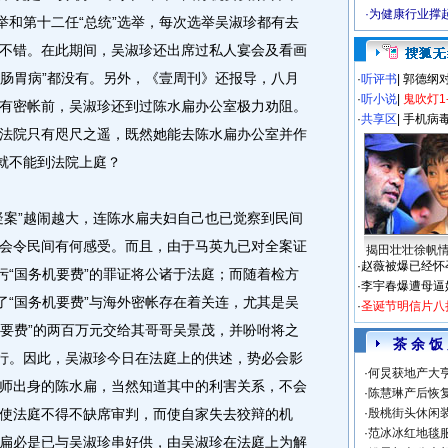
·
为健康行业撑
举和第十二任“总统”选举，每次选举吴淑珍都有去
不错。在此期间，吴淑珍还出席过私人宴会及看画
“肠胃病”都没有。另外，《壹周刊》还报导，八月
·
听评书
|
郭德纲
·
听小说
|
鬼吹灯1
有密帐前，吴淑珍还到过陈水扁办公室极力劝阻。
·
共享区
|
手机病
法院只有咫尺之遥，既然她能去陈水扁办公室并作
何就不能到法院上庭？
案”越闹越大，连陈水扁夫妇自己也已觉察到民间
会令民间有何感受。而且，由于马英九已对全案证
揭田壮壮徐帆
·
赵薇被爆已经怀
污“国务机要费”的罪证将公诸于法庭；而随着检方
·
李宇春爆遭母逼
了“国务机要费”与海外密帐存在着关连，尤其是吴
·
圣诞节明信片八
机要费”的两百万元交给其哥哥吴景茂，并吩咐将之
茶 余 饭
犯行。因此，吴淑珍今日在法庭上的供述，势必会影
·
何炅获地产大亨
师出身的陈水扁，当然知道其中的利害关系，不会
·
陈慧琳产后恢复
使法庭不得不缺席审判，而使自家失去狡辩的机
·
殷桃街头休闲装
·
范冰冰红地毯
扁必是已与吴淑珍串好供，由吴淑珍在法庭上为解