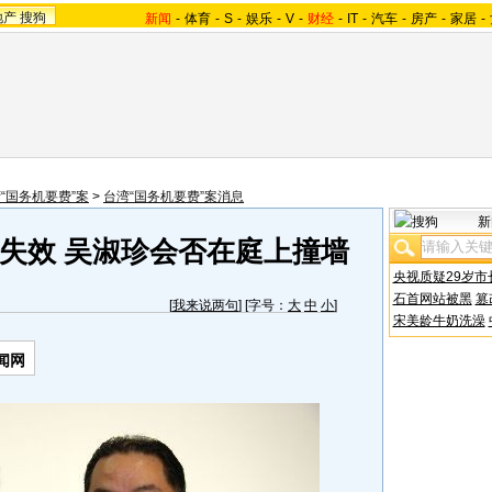
地产
搜狗
新闻
-
体育
-
S
-
娱乐
-
V
-
财经
-
IT
-
汽车
-
房产
-
家居
-
“国务机要费”案
>
台湾“国务机要费”案消息
新
失效 吴淑珍会否在庭上撞墙
央视质疑29岁市
石首网站被黑
篡
[
我来说两句
] [字号：
大
中
小
]
宋美龄牛奶洗澡
闻网