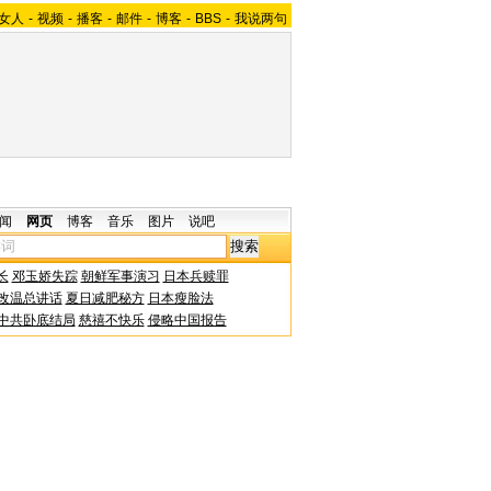
女人
-
视频
-
播客
-
邮件
-
博客
-
BBS
-
我说两句
闻
网页
博客
音乐
图片
说吧
长
邓玉娇失踪
朝鲜军事演习
日本兵赎罪
改温总讲话
夏日减肥秘方
日本瘦脸法
中共卧底结局
慈禧不快乐
侵略中国报告