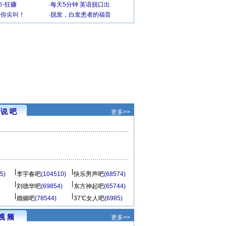
-狂赚
·
每天5分钟 英语脱口出
到你尖叫！
·
脱发，白发患者的福音
说 吧
更多>>
5)
李宇春吧
(104510)
快乐男声吧
(68574)
刘德华吧
(69854)
东方神起吧
(65744)
婚姻吧
(78544)
37℃女人吧
(6985)
视 频
更多>>