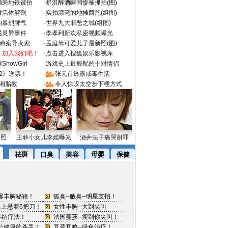
颜乘地铁被拍
·
舒淇醉酒瞬间惨被抓拍(图)
做活体解剖
·
实拍漂亮的地摊西施(组图)
的暴烈脾气
·
世界九大罪恶之城(组图)
遇灵异事件
·
李孝利新欢私密视频曝光
成命案导火索
·
孟庭苇可爱儿子最新照(图)
：加入我们吧！
·
点击进入搜狐娱乐影视库
howGirl
·
游戏史上最般配的十对情侣
2》送票！
·
张元首透露戒毒生活
湘胎教
·
令人惊叹太空步下楼方式
密照
王菲小女儿李嫣曝光
酒井法子痛哭谢罪