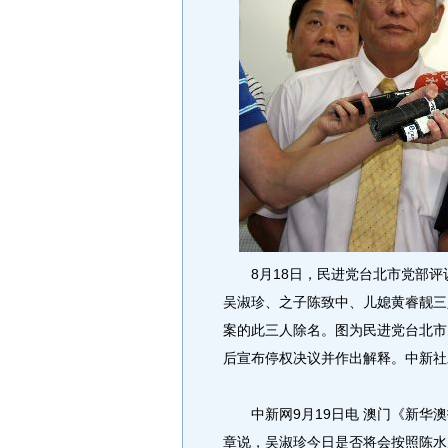
8月18日，民进党台北市党部评
吴淑珍、之子陈致中、儿媳黄睿靓三
案的此三人除名。图为民进党台北市
后宣布停权决议并作出解释。中新社
中新网9月19日电 澳门《新华澳报
章说，吴淑珍今日是否将会按照陈水扁