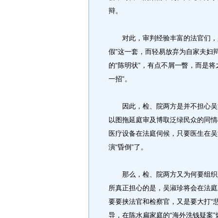
辩。
对此，审判经验丰富的法官们，是胸
假”这一套，而轻易放弃为自家夫妇
的“陈明状”，有点不屑一瞥，而是将
一招”。
因此，检、院两方是并不担心吴淑
以图拖延庭审及博取泛绿民众的同情
医疗设备在法庭伺候，只要医生在吴
演“昏倒”了。
那么，检、院两方又为何要组织那
所真正担心的是，吴淑珍将会在法庭上
要要挟法官和检察官，又是要大打“悲
导，在陈水扁家庭的“海外洗钱疑案”