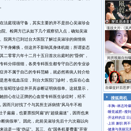
。
法庭现场守备，其实主要的并不是担心吴淑珍会
谍战大片-《风
因为院、检两方已从如下几个观察切入点，确知吴淑
、院两方已到过台大医院了解过吴淑珍的病情病
下半身瘫痪，但这并不影响其身体机能；所谓姿态
其二零零六年十二月十五日首次出庭时的“昏倒”，
闺房视频自拍
专科分得很细，各类专科医生都专守自己的专业诊
症并不属于自己的专科范畴，就必然将病人转介给
是患有低血压症，到台大医院门诊时，也应在心血
自爆捉奸后恶梦
生翁昭玟诊症并开具诊断证明病假单。这就显示，
她担心在让正牌的心血管专科医生诊症时，经不
搜狐商机
明，因而只好找了个与其所主诉病情“风马牛不相
·
丰胸--林志玲
·
睡觉减肥--瘦到
肚子扁扁，也要票投阿扁”的“超级扁迷”，因而也来
·
开这样的店 日进
诊断病假单”。因此，此前吴淑珍先后十六次藉以向
·
上班 兼职 两
说是一项“伪证”。其三、在“国务机要费案”开审
·
健康与美丽完