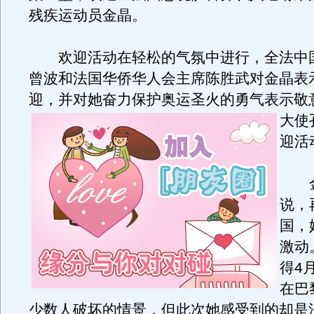
残疾运动员金晶。
欢迎活动在轻松的气氛中进行，全法中
曾波和法国华侨华人会主席陈胜武对金晶表
迎，并对她奋力保护奥运圣火的勇气表示敬
大使
迎活
金
说，
国，
激动
得4
在巴
少数人破坏的情景，但此次她感受到的却是