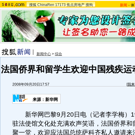
搜狐
ChinaRen
17173
焦点房地产
搜狗
新闻
-
体
新闻中心
>
综合
法国侨界和留学生欢迎中国残疾运
2008年09月20日17:57
[
我来
来源：新华网
新华网巴黎9月20日电（记者李学梅）1
驻法使馆文化处充满欢声笑语，法国侨界和
聚一堂，欢迎应法国总统萨科齐私人邀请来