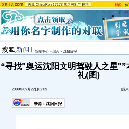
搜狐
ChinaRen
17173
焦点房地产
搜狗
新闻
-
体
新闻中心
>
综合
>
沈阳日报
“寻找"奥运沈阳文明驾驶人之星"
礼(图)
2008年09月22日02:09
[
我来
来源：沈阳日报