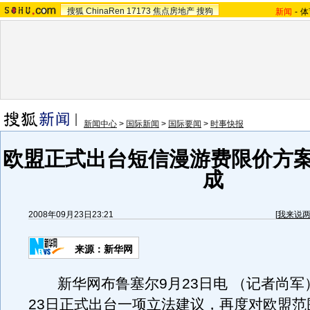
搜狐
ChinaRen
17173
焦点房地产
搜狗
新闻
-
体
新闻中心
>
国际新闻
>
国际要闻
>
时事快报
欧盟正式出台短信漫游费限价方案
成
2008年09月23日23:21
[
我来说
来源：新华网
新华网布鲁塞尔9月23日电 （记者尚军
23日正式出台一项立法建议，再度对欧盟范