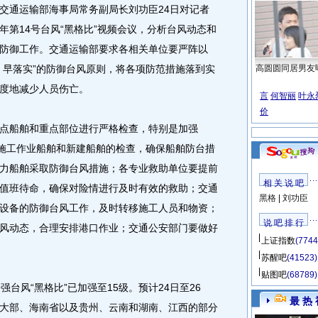
通运输部海事局常务副局长刘功臣24日对记者
年第14号台风“黑格比”视频会议，分析台风动态和
防御工作。
交通运输部要求各相关单位要严阵以
、早落实”的防御台风原则，将各项防范措施落到实
高圆圆同居男友
度地减少人员伤亡。
言
何智丽
叶永
价
船舶和重点部位进行严格检查，特别是加强
海施工作业船舶和新建船舶的检查，确保船舶防台措
力船舶采取防御台风措施；各专业救助单位要提前
相 关 说 吧
值班待命，确保对险情进行及时有效的救助；交通
黑格
|
刘功臣
设备的防御台风工作，及时转移施工人员和物资；
说 吧 排 行
风动态，合理安排港口作业；交通公安部门要做好
上证指数
(7744
苏醒吧
(41523)
贴图吧
(68789)
风“黑格比”已加强至15级。预计24日至26
最 热 
大部、海南省以及贵州、云南和湖南、江西的部分