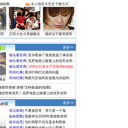
湘胎教
·
令人惊叹太空步下楼方式
密照
王菲小女儿李嫣曝光
酒井法子痛哭谢罪
更多>>
镜头看世界
|
音乐喷泉广场竟然成了淋浴场
镜头看世界
|
克罗地亚公路赛上的洗车女郎
镜头看世界
|
19世纪日本生产恐怖孕妇娃娃
民间纪事
|
黑河打狗打出来的问题
民间纪事
|
明星代言假药应该视为共犯吗
聚会
秘那些美丽“床模”怎样炼成的(组图)
感女郎来洗车！克罗地亚公路赛上的洗车女郎
更多>>
焦点新闻
|
不要迷恋哥，哥只是一个鬼
贴贴图图
|
英媒评出2009年度搞怪发明
娱乐旮旯
|
当红明星不仅仅是名利双收
情感世界
|
后悔嫁给这样一个山西男人