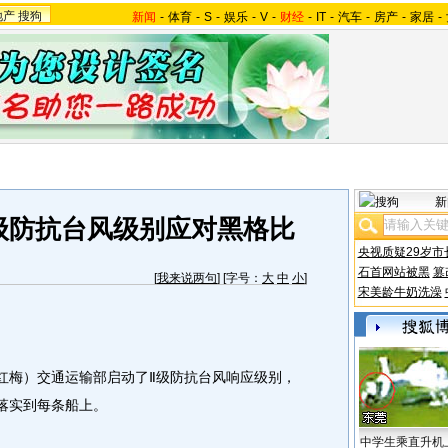
地产
搜狗
新闻
-
体育
-
S
-
娱乐
-
V
-
财经
-
IT
-
汽车
-
房产
-
家居
-
新
级防抗台风级别应对黑格比
央视质疑29岁市
石首网站被黑
篡
[
我来说两句
] [字号：
大
中
小
]
宋美龄牛奶洗澡
红梅）交通运输部启动了Ⅱ级防抗台风响应级别，
施落实到每条船上。
中学生乘直升机