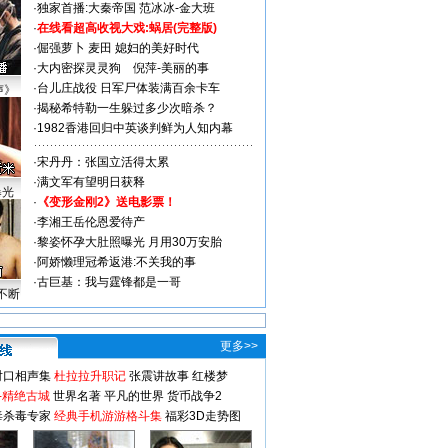
·
独家首播:大秦帝国
范冰冰-金大班
·
在线看超高收视大戏:
蜗居(完整版)
·
倔强萝卜
麦田
媳妇的美好时代
·
大内密探灵灵狗
倪萍-美丽的事
·
台儿庄战役 日军尸体装满百余卡车
声》
·
揭秘希特勒一生躲过多少次暗杀？
·
1982香港回归中英谈判鲜为人知内幕
·
宋丹丹：张国立活得太累
·
满文军有望明日获释
曝光
·
《变形金刚2》送电影票！
·
李湘王岳伦恩爱待产
·
黎姿怀孕大肚照曝光 月用30万安胎
·
阿娇懒理冠希返港:不关我的事
·
古巨基：我与霆锋都是一哥
不断
更多>>
对口相声集
杜拉拉升职记
张震讲故事
红楼梦
-精绝古城
世界名著
平凡的世界
货币战争2
毒杀毒专家
经典手机游游格斗集
福彩3D走势图