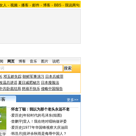
女人
-
视频
-
播客
-
邮件
-
博客
-
BBS
-
我说两句
闻
网页
博客
音乐
图片
说吧
长
邓玉娇失踪
朝鲜军事演习
日本兵赎罪
改温总讲话
夏日减肥秘方
日本瘦脸法
中共卧底结局
慈禧不快乐
侵略中国报告
更多>>
·
怀念丁聪：我以为那个老头永远不老
·
爱历史
|
年轻时代的毛泽东(组图)
·
曾鹏宇
|
雷人！我在绝对唱响做评委
·
爱历史
|
1977年华国锋视察大庆油田
·
韩浩月
|
批评余秋雨是侮辱中国人？
上学