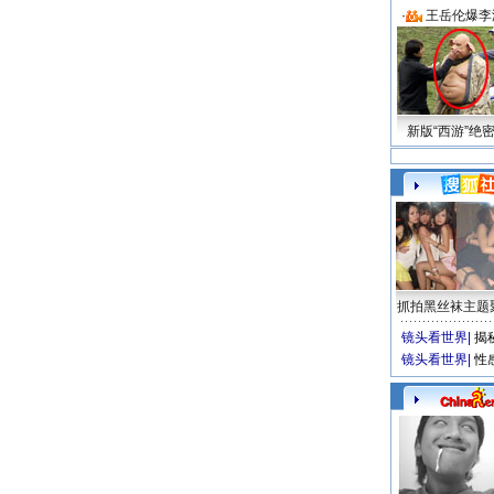
·
王岳伦爆李
新版“西游”绝
抓拍黑丝袜主题
镜头看世界
|
揭
镜头看世界
|
性