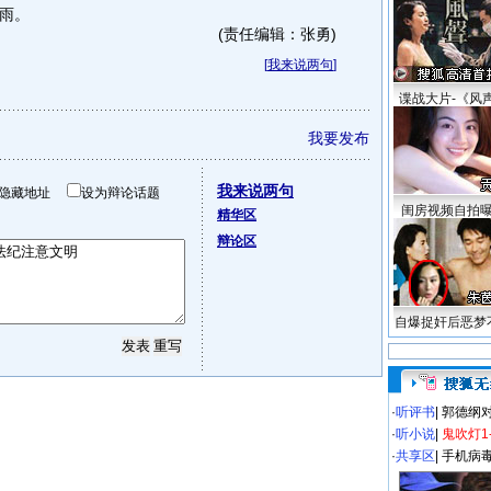
雨。
(责任编辑：张勇)
[
我来说两句
]
谍战大片-《风
我要发布
我来说两句
隐藏地址
设为辩论话题
闺房视频自拍
精华区
辩论区
自爆捉奸后恶梦
·
听评书
|
郭德纲
·
听小说
|
鬼吹灯1
·
共享区
|
手机病