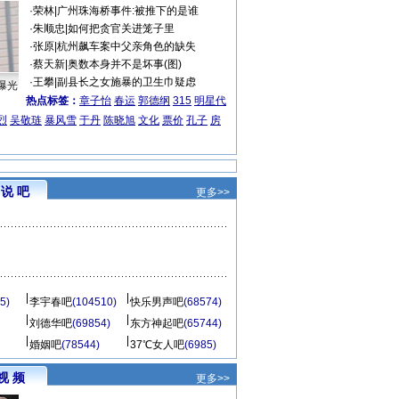
·
荣林
|
广州珠海桥事件:被推下的是谁
·
朱顺忠
|
如何把贪官关进笼子里
·
张原
|
杭州飙车案中父亲角色的缺失
·
蔡天新
|
奥数本身并不是坏事(图)
·
王攀
|
副县长之女施暴的卫生巾疑虑
曝光
热点标签：
章子怡
春运
郭德纲
315
明星代
烈
吴敬琏
暴风雪
于丹
陈晓旭
文化
票价
孔子
房
说 吧
更多>>
5)
李宇春吧
(104510)
快乐男声吧
(68574)
刘德华吧
(69854)
东方神起吧
(65744)
婚姻吧
(78544)
37℃女人吧
(6985)
视 频
更多>>