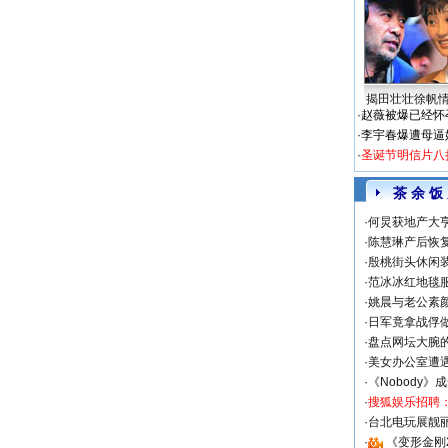
揭田壮壮徐帆
·
赵薇被爆已经怀
·
李宇春爆遭母逼
·
圣诞节明信片八
茶 余 饭
·
何炅获地产大亨
·
陈慧琳产后恢复
·
殷桃街头休闲装
·
范冰冰红地毯
·
姚晨与老公素
·
日军竟拿战俘
·
盘点网坛大腕
·
美女办公室遭
·
《Nobody》
·
搜狐娱乐招聘
·
台北电玩展靓丽S
·
《变形金刚