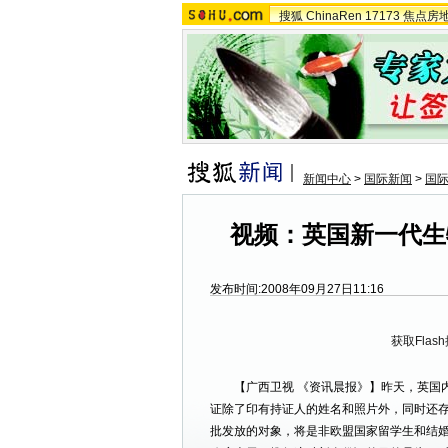
搜狐
ChinaRen
17173
焦点房
新闻中心
>
国际新闻
>
国
视频：英国新一代生
发布时间:2008年09月27日11:16
获取Flas
【广西卫视 《资讯晨报》】昨天，英国内
证除了印有持证人的姓名和照片外，同时还
批发放的对象，将是非欧盟国家留学生和结婚