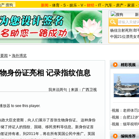
地产
搜狗
新闻
-
体育
-
S
-
娱乐
-
V
-
财经
-
IT
-
汽车
-
房产
-
家居
-
新
杨佳注射死刑
郎
中国21位漂亮女
际要闻
>
海外博览
精彩视频
物身份证亮相 记录指纹信息
我来说两句
| 来源：广西卫视
h播放器
to see this player.
·
视频：老师体罚出
·
视频：合肥12岁
政大臣史密斯，向人们展示了首张生物身份证。 这种身份
·
视频：烟草税明
存储了持证人的指纹、国籍、移民资料等信息。新身份证首
签证持有者。到2011年，将在所有英国公民中推广。英国
编辑推荐