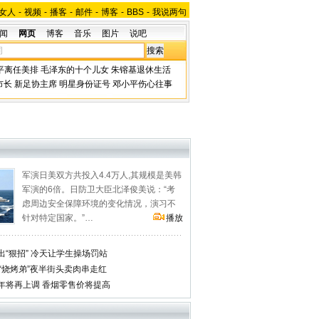
女人
-
视频
-
播客
-
邮件
-
博客
-
BBS
-
我说两句
闻
网页
博客
音乐
图片
说吧
平离任美排
毛泽东的十个儿女
朱镕基退休生活
市长
新足协主席
明星身份证号
邓小平伤心往事
军演日美双方共投入4.4万人,其规模是美韩
军演的6倍。日防卫大臣北泽俊美说：“考
虑周边安全保障环境的变化情况，演习不
针对特定国家。”…
播放
“狠招” 冷天让学生操场罚站
“烧烤弟”夜半街头卖肉串走红
年将再上调 香烟零售价将提高