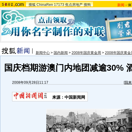
搜狐
ChinaRen
17173
焦点房地产
搜狗
新闻
-
体
新闻中心
>
国内新闻
>
2008年国庆黄金周
>
2008年国庆黄
国庆档期游澳门内地团减逾30% 
2008年09月28日11:17
[
我来
来源：中国新闻网