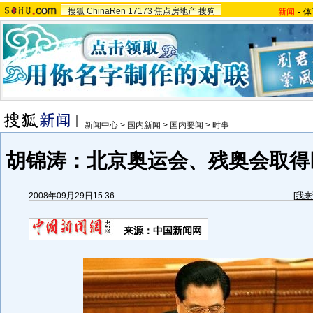
搜狐
ChinaRen
17173
焦点房地产
搜狗
新闻
-
体
新闻中心
>
国内新闻
>
国内要闻
>
时事
胡锦涛：北京奥运会、残奥会取得巨
2008年09月29日15:36
[
我来
来源：中国新闻网