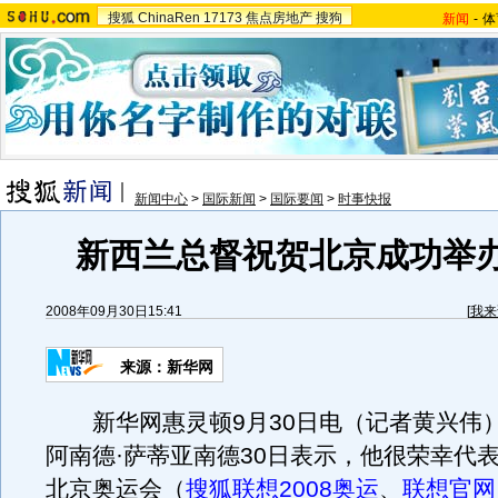
搜狐
ChinaRen
17173
焦点房地产
搜狗
新闻
-
体
新闻中心
>
国际新闻
>
国际要闻
>
时事快报
新西兰总督祝贺北京成功举
2008年09月30日15:41
[
我来
来源：新华网
新华网惠灵顿9月30日电（记者黄兴伟
阿南德·萨蒂亚南德30日表示，他很荣幸代
北京奥运会（
搜狐联想2008奥运
、
联想官网