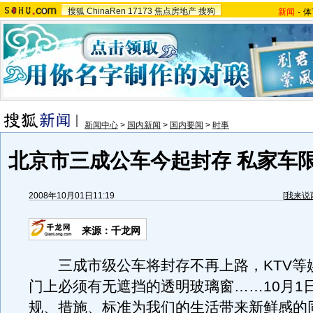
搜狐
ChinaRen
17173
焦点房地产
搜狗
新闻
-
体
新闻中心
>
国内新闻
>
国内要闻
>
时事
北京市三成公车今起封存 私家车限
2008年10月01日11:19
[
我来说
来源：千龙网
三成市级公车将封存不再上路，KTV等
门上必须有无遮挡的透明玻璃窗……10月1
规、措施、标准为我们的生活带来新鲜感的