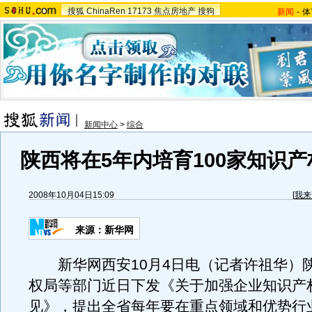
搜狐
ChinaRen
17173
焦点房地产
搜狗
新闻
-
体
新闻中心
>
综合
陕西将在5年内培育100家知识
2008年10月04日15:09
[
我来
来源：新华网
新华网西安10月4日电（记者许祖华）
权局等部门近日下发《关于加强企业知识产
见》，提出全省每年要在重点领域和优势行业