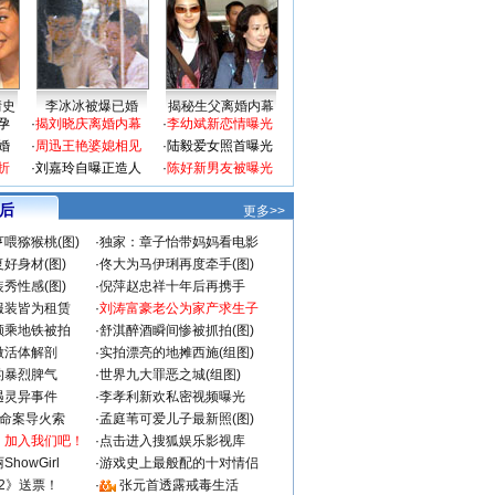
情史
李冰冰被爆已婚
揭秘生父离婚内幕
孕
·
揭刘晓庆离婚内幕
·
李幼斌新恋情曝光
婚
·
周迅王艳婆媳相见
·
陆毅爱女照首曝光
折
·
刘嘉玲自曝正造人
·
陈好新男友被曝光
 后
更多>>
喂猕猴桃(图)
·
独家：章子怡带妈妈看电影
好身材(图)
·
佟大为马伊琍再度牵手(图)
秀性感(图)
·
倪萍赵忠祥十年后再携手
服装皆为租赁
·
刘涛富豪老公为家产求生子
颜乘地铁被拍
·
舒淇醉酒瞬间惨被抓拍(图)
做活体解剖
·
实拍漂亮的地摊西施(组图)
的暴烈脾气
·
世界九大罪恶之城(组图)
遇灵异事件
·
李孝利新欢私密视频曝光
成命案导火索
·
孟庭苇可爱儿子最新照(图)
：加入我们吧！
·
点击进入搜狐娱乐影视库
howGirl
·
游戏史上最般配的十对情侣
2》送票！
·
张元首透露戒毒生活