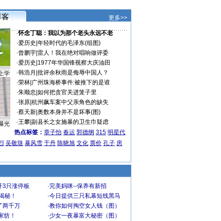
更多>>
·
怀念丁聪：我以为那个老头永远不老
·
爱历史
|
年轻时代的毛泽东(组图)
·
曾鹏宇
|
雷人！我在绝对唱响做评委
·
爱历史
|
1977年华国锋视察大庆油田
·
韩浩月
|
批评余秋雨是侮辱中国人？
上学
·
荣林
|
广州珠海桥事件:被推下的是谁
·
朱顺忠
|
如何把贪官关进笼子里
·
张原
|
杭州飙车案中父亲角色的缺失
·
蔡天新
|
奥数本身并不是坏事(图)
·
王攀
|
副县长之女施暴的卫生巾疑虑
曝光
热点标签：
章子怡
春运
郭德纲
315
明星代
烈
吴敬琏
暴风雪
于丹
陈晓旭
文化
票价
孔子
房
开3只涨停板
·
完美妈咪--保养有新招
大揭秘！
·
今日提供三只私幕短线黑马
了两千万
·
教你如何掏空女人钱（图）
家纺！
·
少女一夜暴富大秘密（图）