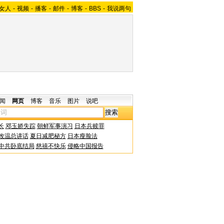
女人
-
视频
-
播客
-
邮件
-
博客
-
BBS
-
我说两句
闻
网页
博客
音乐
图片
说吧
长
邓玉娇失踪
朝鲜军事演习
日本兵赎罪
改温总讲话
夏日减肥秘方
日本瘦脸法
中共卧底结局
慈禧不快乐
侵略中国报告