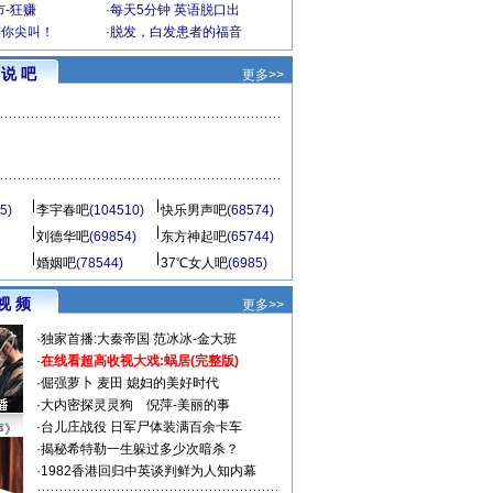
-狂赚
·
每天5分钟 英语脱口出
到你尖叫！
·
脱发，白发患者的福音
说 吧
更多>>
5)
李宇春吧
(104510)
快乐男声吧
(68574)
刘德华吧
(69854)
东方神起吧
(65744)
婚姻吧
(78544)
37℃女人吧
(6985)
视 频
更多>>
·
独家首播:大秦帝国
范冰冰-金大班
·
在线看超高收视大戏:
蜗居(完整版)
·
倔强萝卜
麦田
媳妇的美好时代
·
大内密探灵灵狗
倪萍-美丽的事
·
台儿庄战役 日军尸体装满百余卡车
声》
·
揭秘希特勒一生躲过多少次暗杀？
·
1982香港回归中英谈判鲜为人知内幕