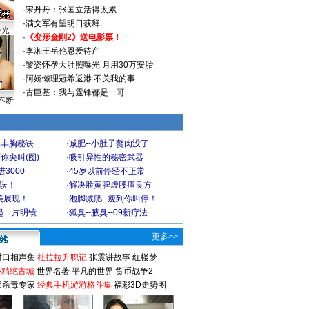
·
宋丹丹：张国立活得太累
·
满文军有望明日获释
曝光
·
《变形金刚2》送电影票！
·
李湘王岳伦恩爱待产
·
黎姿怀孕大肚照曝光 月用30万安胎
·
阿娇懒理冠希返港:不关我的事
·
古巨基：我与霆锋都是一哥
不断
爆丰胸秘诀
·
减肥--小肚子赘肉没了
你尖叫(图)
·
吸引异性的秘密武器
3000
·
45岁以前停经不正常
不误！
·
解决脸黄脾虚腰痛良方
美展现！
·
泡脚减肥--瘦到你叫停！
起一片明镜
·
狐臭--腋臭--09新疗法
更多>>
对口相声集
杜拉拉升职记
张震讲故事
红楼梦
-精绝古城
世界名著
平凡的世界
货币战争2
毒杀毒专家
经典手机游游格斗集
福彩3D走势图