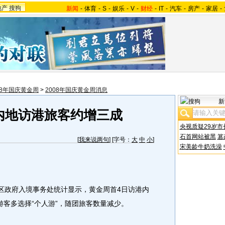
地产
搜狗
新闻
-
体育
-
S
-
娱乐
-
V
-
财经
-
IT
-
汽车
-
房产
-
家居
-
08年国庆黄金周
>
2008年国庆黄金周消息
新
内地访港旅客约增三成
央视质疑29岁市
石首网站被黑
篡
[
我来说两句
] [字号：
大
中
小
]
宋美龄牛奶洗澡
区政府入境事务处统计显示，黄金周首4日访港内
游客多选择“个人游”，随团旅客数量减少。