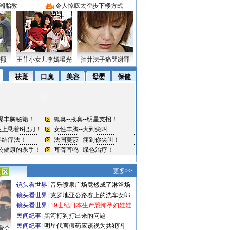
湘胎教
·
令人惊叹太空步下楼方式
密照
王菲小女儿李嫣曝光
酒井法子痛哭谢罪
更多>>
镜头看世界
|
音乐喷泉广场竟然成了淋浴场
镜头看世界
|
克罗地亚公路赛上的洗车女郎
镜头看世界
|
19世纪日本生产恐怖孕妇娃娃
民间纪事
|
黑河打狗打出来的问题
民间纪事
|
明星代言假药应该视为共犯吗
聚会