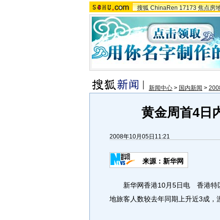
搜狐
ChinaRen
17173
焦点房
新闻中心
>
国内新闻
>
20
黄金周首4日
2008年10月05日11:21
来源：新华网
新华网香港10月5日电 香港特
地旅客人数较去年同期上升近3成，