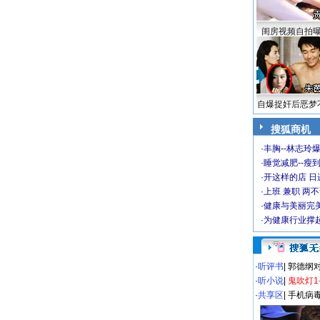
闺房视频自拍
自爆捉奸后恶梦
搜狐商机
·
丰胸--林志玲
·
睡觉减肥--瘦到
·
开这样的店 日进
·
上班 兼职 两
·
健康与美丽完
·
为健康行业撑
·
听评书
|
郭德纲
·
听小说
|
鬼吹灯1
·
共享区
|
手机病