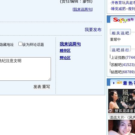
(责任编辑：廖恒)
·
开教育玩具超市
·
睡觉减肥--瘦
[
我来说两句
]
我要发布
相 关 说 吧
董耀中
我来说两句
隐藏地址
设为辩论话题
说 吧 排 行
精华区
上证指数
(7744
辩论区
苏醒吧
(41523)
贴图吧
(68789)
最 热 
谍战大片-《风