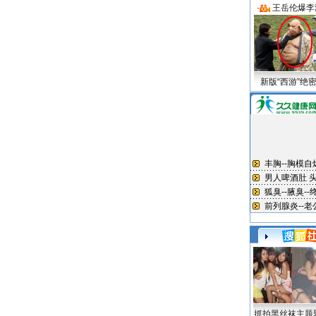
·
王岳伦爆李
新版“西游”绝
抓拍黑丝袜主题