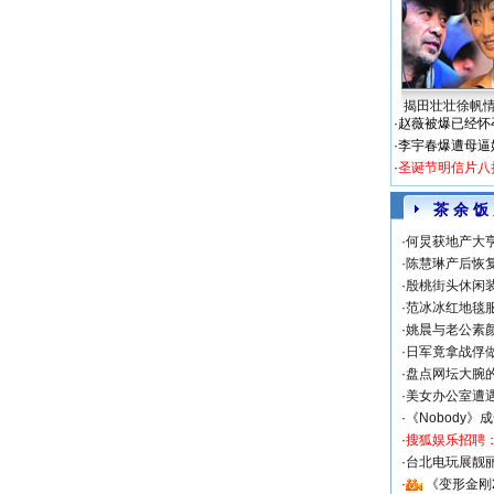
揭田壮壮徐帆
·
赵薇被爆已经怀
·
李宇春爆遭母逼
·
圣诞节明信片八
茶 余 饭
·
何炅获地产大亨
·
陈慧琳产后恢复
·
殷桃街头休闲装
·
范冰冰红地毯
·
姚晨与老公素
·
日军竟拿战俘
·
盘点网坛大腕
·
美女办公室遭
·
《Nobody》
·
搜狐娱乐招聘
·
台北电玩展靓丽S
·
《变形金刚