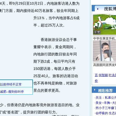
，即9月29日至10月2日，内地旅客访港人数为
澳门方面，期内接待近40万名旅客，较去年同期上
升13％，当中内地游客占6成
半，超过25万人次。
中学生乘直升机
香港旅游业议会总干事
董耀中表示，黄金周期间，
内地旅行团的数目较去年同
期下跌2成，每日平均只有
高圆圆同居男友
150团访港，每团人数介乎
言
何智丽
叶永
25至40人。旅客的访港活动
价
也不再单纯是购物，对旅游
景点的要求更高。
精彩推荐
·
关注：私幕公
·
美女--丰胸--
，但香港仍是内地旅客境外旅游首选目的地。业
·
穷小子三年赚
”或“签名团”，提升旅行团的吸引力。
·
会呼吸的 生态