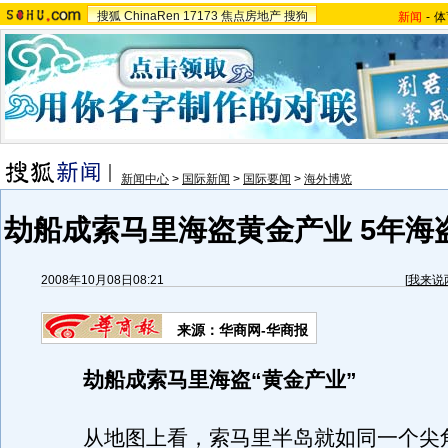
搜狐
ChinaRen
17173
焦点房地产
搜狗
新闻
-
体
新闻中心
>
国际新闻
>
国际要闻
>
海外博览
劫船成索马里海盗黄金产业 5年海
2008年10月08日08:21
[
我来说
来源：华商网-华商报
劫船成索马里海盗“黄金产业”
从地图上看，索马里半岛就如同一个尖