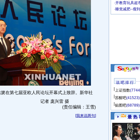
·
开教育玩具超市
·
睡觉减肥--瘦
说 吧 排 行
上证指数
(7744
洁篪在第七届亚欧人民论坛开幕式上致辞。新华社
苏醒吧
(41523)
记者 庞兴雷 摄
贴图吧
(68789)
(责任编辑：王雪)
[
我来说两句
]
最 热 