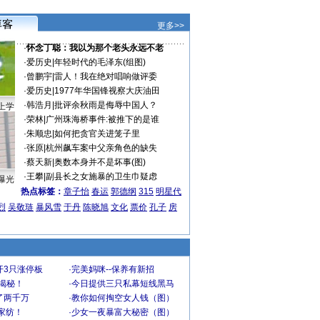
更多>>
·
怀念丁聪：我以为那个老头永远不老
·
爱历史
|
年轻时代的毛泽东(组图)
·
曾鹏宇
|
雷人！我在绝对唱响做评委
·
爱历史
|
1977年华国锋视察大庆油田
·
韩浩月
|
批评余秋雨是侮辱中国人？
上学
·
荣林
|
广州珠海桥事件:被推下的是谁
·
朱顺忠
|
如何把贪官关进笼子里
·
张原
|
杭州飙车案中父亲角色的缺失
·
蔡天新
|
奥数本身并不是坏事(图)
·
王攀
|
副县长之女施暴的卫生巾疑虑
曝光
热点标签：
章子怡
春运
郭德纲
315
明星代
烈
吴敬琏
暴风雪
于丹
陈晓旭
文化
票价
孔子
房
开3只涨停板
·
完美妈咪--保养有新招
大揭秘！
·
今日提供三只私幕短线黑马
了两千万
·
教你如何掏空女人钱（图）
家纺！
·
少女一夜暴富大秘密（图）