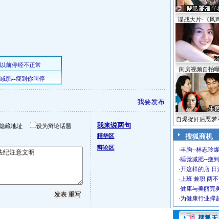
谍战大片-《风
闺房视频自拍
我要发布
自爆捉奸后恶梦
我来说两句
隐藏地址
设为辩论话题
精华区
搜狐商机
辩论区
·
丰胸--林志玲
·
睡觉减肥--瘦到
·
开这样的店 日进
·
上班 兼职 两
·
健康与美丽完
·
为健康行业撑