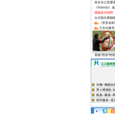
·
美女办公室遭
·
《Nobody》
·
搜狐娱乐招聘
·
台北电玩展靓丽S
·
《变形金刚
·
王岳伦爆李
新版“西游”绝