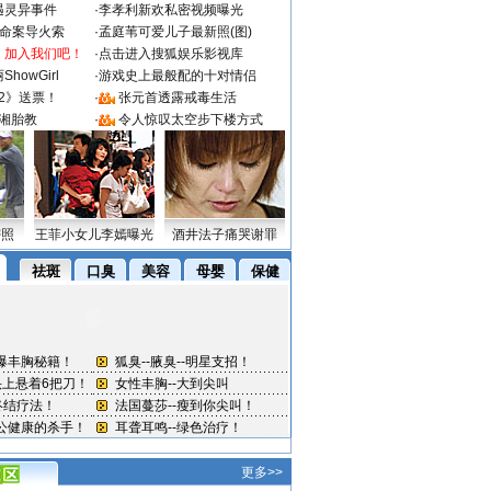
遇灵异事件
·
李孝利新欢私密视频曝光
成命案导火索
·
孟庭苇可爱儿子最新照(图)
：加入我们吧！
·
点击进入搜狐娱乐影视库
howGirl
·
游戏史上最般配的十对情侣
2》送票！
·
张元首透露戒毒生活
湘胎教
·
令人惊叹太空步下楼方式
密照
王菲小女儿李嫣曝光
酒井法子痛哭谢罪
更多>>