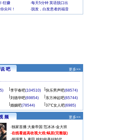
-狂赚
·
每天5分钟 英语脱口出
到你尖叫！
·
脱发，白发患者的福音
说 吧
更多>>
5)
李宇春吧
(104510)
快乐男声吧
(68574)
刘德华吧
(69854)
东方神起吧
(65744)
婚姻吧
(78544)
37℃女人吧
(6985)
视 频
更多>>
·
独家首播:大秦帝国
范冰冰-金大班
·
在线看超高收视大戏:
蜗居(完整版)
·
倔强萝卜
麦田
媳妇的美好时代