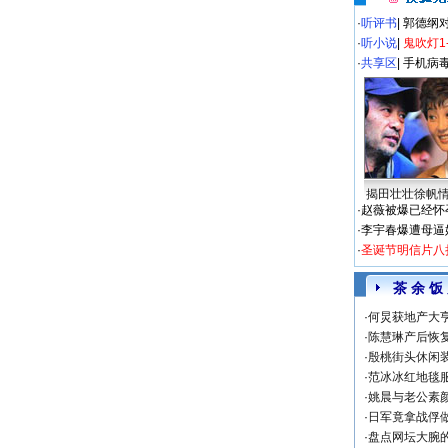
·
听评书
|
郭德纲
·
听小说
|
鬼吹灯1
·
共享区
|
手机病
揭田壮壮徐帆
·
赵薇被爆已经怀
·
李宇春爆遭母逼
·
圣诞节明信片八
茶 余 饭
·
何炅获地产大亨
·
陈慧琳产后恢复
·
殷桃街头休闲装
·
范冰冰红地毯
·
姚晨与老公素
·
日军竟拿战俘
·
盘点网坛大腕