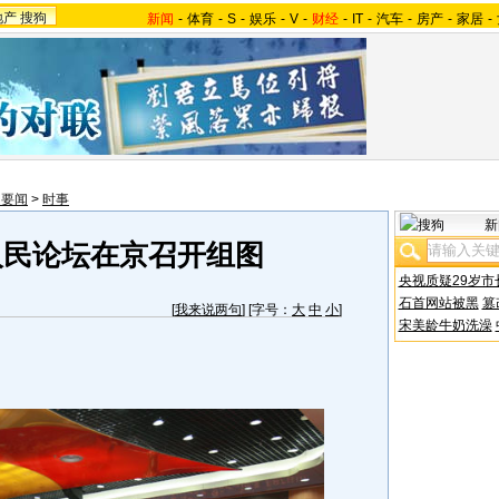
地产
搜狗
新闻
-
体育
-
S
-
娱乐
-
V
-
财经
-
IT
-
汽车
-
房产
-
家居
-
内要闻
>
时事
新
人民论坛在京召开组图
央视质疑29岁市
石首网站被黑
篡
[
我来说两句
] [字号：
大
中
小
]
宋美龄牛奶洗澡