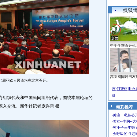
中学生乘直升机
高圆圆同居男友
第七届亚欧人民论坛在北京召开。
言
何智丽
叶永
价
府组织代表和中国民间组织代表，围绕本届论坛的
深入交流。新华社记者庞兴雷 摄
精彩推荐
·
关注：私幕公
·
美女--丰胸--
·
穷小子三年赚
·
会呼吸的 生态