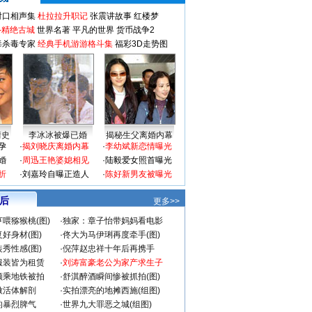
对口相声集
杜拉拉升职记
张震讲故事
红楼梦
-精绝古城
世界名著
平凡的世界
货币战争2
毒杀毒专家
经典手机游游格斗集
福彩3D走势图
情史
李冰冰被爆已婚
揭秘生父离婚内幕
孕
·
揭刘晓庆离婚内幕
·
李幼斌新恋情曝光
婚
·
周迅王艳婆媳相见
·
陆毅爱女照首曝光
折
·
刘嘉玲自曝正造人
·
陈好新男友被曝光
 后
更多>>
喂猕猴桃(图)
·
独家：章子怡带妈妈看电影
好身材(图)
·
佟大为马伊琍再度牵手(图)
秀性感(图)
·
倪萍赵忠祥十年后再携手
服装皆为租赁
·
刘涛富豪老公为家产求生子
颜乘地铁被拍
·
舒淇醉酒瞬间惨被抓拍(图)
做活体解剖
·
实拍漂亮的地摊西施(组图)
的暴烈脾气
·
世界九大罪恶之城(组图)