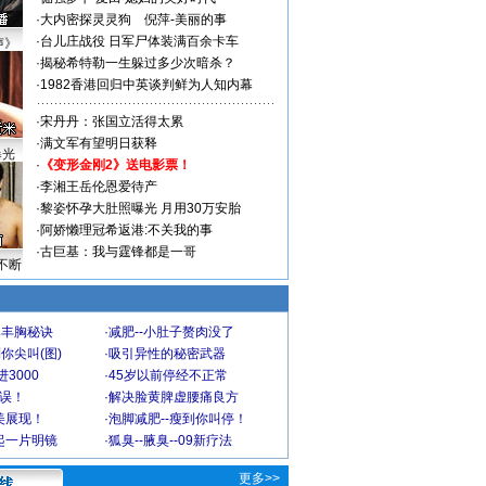
·
大内密探灵灵狗
倪萍-美丽的事
·
台儿庄战役 日军尸体装满百余卡车
声》
·
揭秘希特勒一生躲过多少次暗杀？
·
1982香港回归中英谈判鲜为人知内幕
·
宋丹丹：张国立活得太累
·
满文军有望明日获释
曝光
·
《变形金刚2》送电影票！
·
李湘王岳伦恩爱待产
·
黎姿怀孕大肚照曝光 月用30万安胎
·
阿娇懒理冠希返港:不关我的事
·
古巨基：我与霆锋都是一哥
不断
爆丰胸秘诀
·
减肥--小肚子赘肉没了
你尖叫(图)
·
吸引异性的秘密武器
3000
·
45岁以前停经不正常
不误！
·
解决脸黄脾虚腰痛良方
美展现！
·
泡脚减肥--瘦到你叫停！
起一片明镜
·
狐臭--腋臭--09新疗法
更多>>