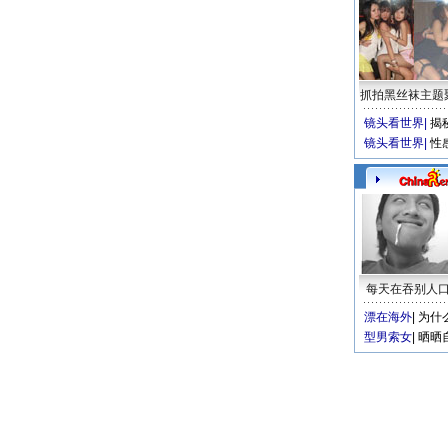
抓拍黑丝袜主题
镜头看世界
|
揭
镜头看世界
|
性
每天在吞别人
漂在海外
|
为什
型男索女
|
晒晒