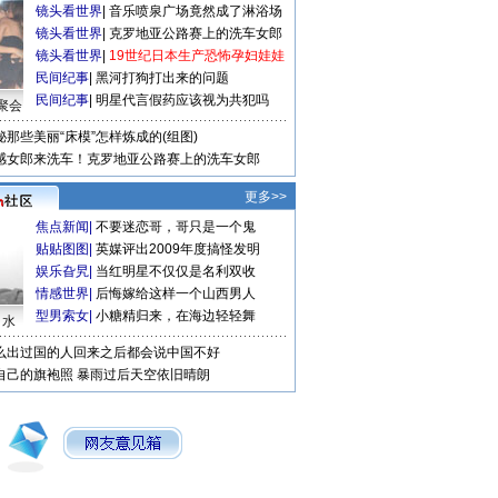
镜头看世界
|
音乐喷泉广场竟然成了淋浴场
镜头看世界
|
克罗地亚公路赛上的洗车女郎
镜头看世界
|
19世纪日本生产恐怖孕妇娃娃
民间纪事
|
黑河打狗打出来的问题
民间纪事
|
明星代言假药应该视为共犯吗
聚会
秘那些美丽“床模”怎样炼成的(组图)
感女郎来洗车！克罗地亚公路赛上的洗车女郎
更多>>
焦点新闻
|
不要迷恋哥，哥只是一个鬼
贴贴图图
|
英媒评出2009年度搞怪发明
娱乐旮旯
|
当红明星不仅仅是名利双收
情感世界
|
后悔嫁给这样一个山西男人
型男索女
|
小糖精归来，在海边轻轻舞
口水
么出过国的人回来之后都会说中国不好
自己的旗袍照
暴雨过后天空依旧晴朗