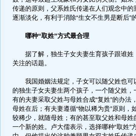
传递的原则，父系姓氏传递在人们观念中的
逐渐淡化，有利于消除“生女不生男是断后”
哪种“取姓”方式最合理
据了解，独生子女夫妻生育孩子跟谁姓
关注的话题。
我国婚姻法规定，子女可以随父姓也可
的独生子女夫妻生两个孩子，一个随父姓，
有的夫妻采取父姓与母姓合成“复姓”的办法
母姓在后；有夫妻遵循“物以稀为贵”原则，
较稀少，就随母姓；有的甚至取父姓和母姓
一个新的姓。卢大儒表示，选择哪种“取姓”