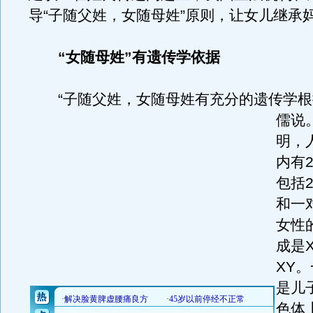
导“子随父姓，女随母姓”原则，让女儿继承
“女随母姓”有遗传学依据
“子随父姓，女随母姓有充分的遗传学根
儒说
明，
内有
包括
和一
女性
成是
XY
是儿
色体