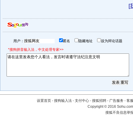
[
用户：
匿名
隐藏地址
设为辩论话题
*搜狗拼音输入法，中文处理专家>>
设置首页
-
搜狗输入法
-
支付中心
-
搜狐招聘
-
广告服务
-
客
Copyright
©
2016 Sohu.com 
搜狐不良信息举