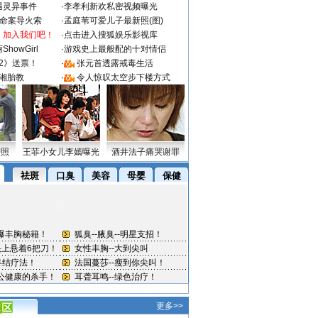
遇灵异事件
·
李孝利新欢私密视频曝光
成命案导火索
·
孟庭苇可爱儿子最新照(图)
：加入我们吧！
·
点击进入搜狐娱乐影视库
howGirl
·
游戏史上最般配的十对情侣
2》送票！
·
张元首透露戒毒生活
湘胎教
·
令人惊叹太空步下楼方式
密照
王菲小女儿李嫣曝光
酒井法子痛哭谢罪
更多>>