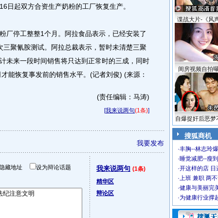
16日起双方合资生产奶粉的工厂恢复生产。
谍战大片-《风
厂停工整整1个月。阿拉食品表示，已经安装了
次三聚氰胺测试。阿拉总裁表示，暂时未清楚三聚
计未来一段时间销售将只达到正常时的三成，同时
闺房视频自拍
司才能恢复事发前的销售水平。(记者刘俊) (来源：
(责任编辑：马涛)
[
我来说两句
(1条)
]
自爆捉奸后恶梦
搜狐商机
我要发布
·
丰胸--林志玲
·
睡觉减肥--瘦到
隐藏地址
设为辩论话题
我来说两句
·
开这样的店 日进
(1条)
·
上班 兼职 两
精华区
·
健康与美丽完
辩论区
·
为健康行业撑