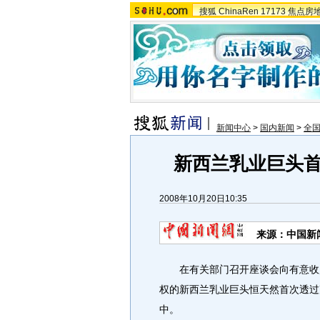
搜狐
ChinaRen
17173
焦点房
新闻中心
>
国内新闻
>
全
新西兰乳业巨头
2008年10月20日10:35
来源：中国新
在有关部门召开座谈会向有意收购三
权的新西兰乳业巨头恒天然首次透过
中。