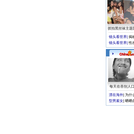
抓拍黑丝袜主题
镜头看世界
|
揭
镜头看世界
|
性
每天在吞别人
漂在海外
|
为什
型男索女
|
晒晒