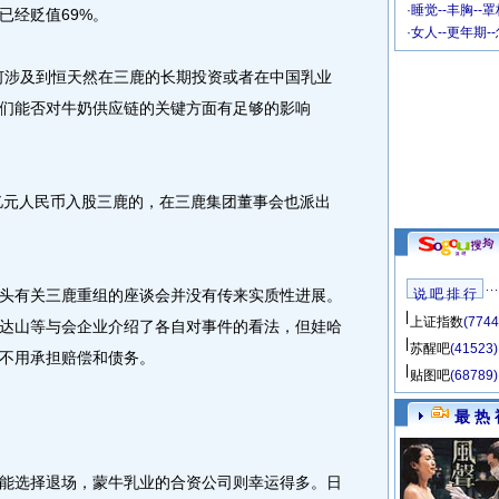
·
睡觉--丰胸--
已经贬值69%。
·
女人--更年期-
涉及到恒天然在三鹿的长期投资或者在中国乳业
们能否对牛奶供应链的关键方面有足够的影响
4亿元人民币入股三鹿的，在三鹿集团董事会也派出
有关三鹿重组的座谈会并没有传来实质性进展。
说 吧 排 行
上证指数
(7744
达山等与会企业介绍了各自对事件的看法，但娃哈
苏醒吧
(41523)
不用承担赔偿和债务。
贴图吧
(68789)
最 热 
选择退场，蒙牛乳业的合资公司则幸运得多。日