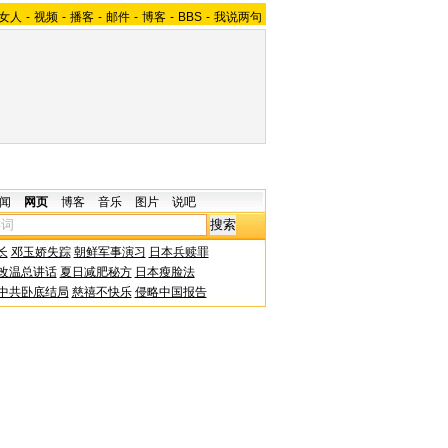
女人
-
视频
-
播客
-
邮件
-
博客
-
BBS
-
我说两句
闻
网页
博客
音乐
图片
说吧
长
邓玉娇失踪
朝鲜军事演习
日本兵赎罪
改温总讲话
夏日减肥秘方
日本瘦脸法
中共卧底结局
慈禧不快乐
侵略中国报告