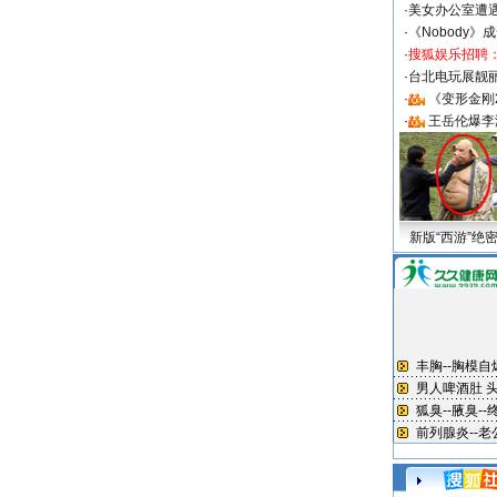
·
美女办公室遭
·
《Nobody》
·
搜狐娱乐招聘
·
台北电玩展靓丽S
·
《变形金刚
·
王岳伦爆李
新版“西游”绝