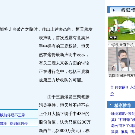
将走向破产之路时，作出上述表态的。
恒天然发
表声明，首次透露有意卖掉
中学生乘直升机
手中握有的三鹿权益。恒天
然在这份最新声明中表示，
有关三鹿未来各方面的讨论
正在进行之中，包括三鹿将
高圆圆同居男友
被第三方所收购的可能。
言
何智丽
叶永
价
由于三鹿爆发三聚氰胺
污染事件，恒天然不得不在
精彩推荐
上个月大幅下调手中43%的
·
睡觉减肥--瘦到
·
莫让“打呼噜”
股份价值，认为只值6200万
·
老公戒不了烟酒
新西兰元(3800万美元)，称
·
狐臭--腋臭--