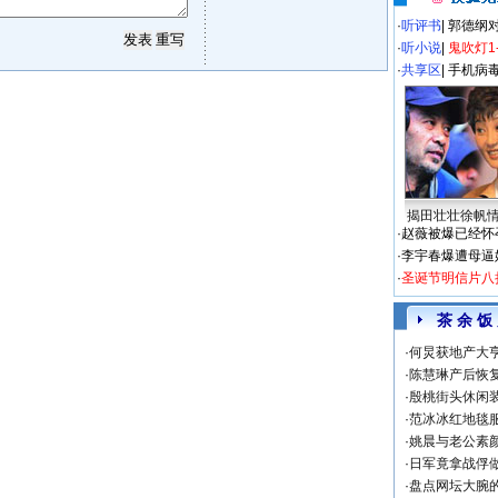
·
听评书
|
郭德纲
·
听小说
|
鬼吹灯1
·
共享区
|
手机病
揭田壮壮徐帆
·
赵薇被爆已经怀
·
李宇春爆遭母逼
·
圣诞节明信片八
茶 余 饭
·
何炅获地产大亨
·
陈慧琳产后恢复
·
殷桃街头休闲装
·
范冰冰红地毯
·
姚晨与老公素
·
日军竟拿战俘
·
盘点网坛大腕