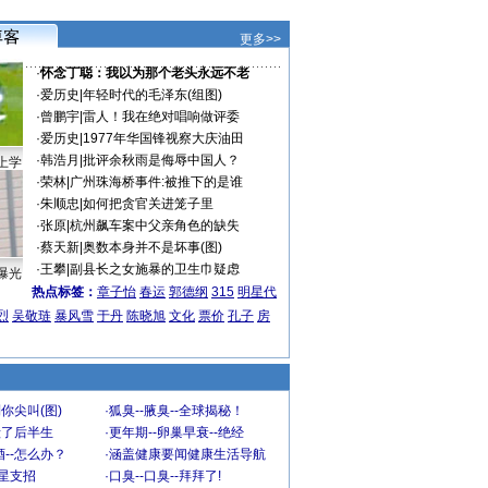
更多>>
·
怀念丁聪：我以为那个老头永远不老
·
爱历史
|
年轻时代的毛泽东(组图)
·
曾鹏宇
|
雷人！我在绝对唱响做评委
·
爱历史
|
1977年华国锋视察大庆油田
·
韩浩月
|
批评余秋雨是侮辱中国人？
上学
·
荣林
|
广州珠海桥事件:被推下的是谁
·
朱顺忠
|
如何把贪官关进笼子里
·
张原
|
杭州飙车案中父亲角色的缺失
·
蔡天新
|
奥数本身并不是坏事(图)
·
王攀
|
副县长之女施暴的卫生巾疑虑
曝光
热点标签：
章子怡
春运
郭德纲
315
明星代
烈
吴敬琏
暴风雪
于丹
陈晓旭
文化
票价
孔子
房
你尖叫(图)
·
狐臭--腋臭--全球揭秘！
毁了后半生
·
更年期--卵巢早衰--绝经
--怎么办？
·
涵盖健康要闻健康生活导航
明星支招
·
口臭--口臭--拜拜了!