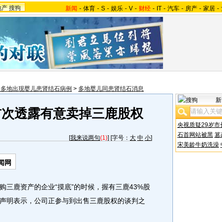
地产
搜狗
新闻
-
体育
-
S
-
娱乐
-
V
-
财经
-
IT
-
汽车
-
房产
-
家居
-
国多地出现婴儿患肾结石病例
>
多地婴儿同患肾结石消息
新
首次透露有意卖掉三鹿股权
央视质疑29岁市
石首网站被黑
篡
[
我来说两句
(1)
] [字号：
大
中
小
]
宋美龄牛奶洗澡
闻网
鹿资产的企业“摸底”的时候，握有三鹿43%股
声明表示，公司正参与到出售三鹿股权的谈判之