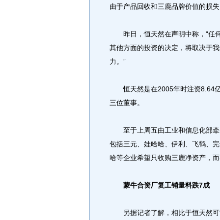
由于产品回收和三鹿品牌价值的损失
昨日，恒天然在声明中称，“任何
其他方面的投资的决定，将取决于我
力。”
恒天然是在2005年时注资8.6
三位董事。
至于上周五由工业和信息化部牵头
包括三元、娃哈哈、伊利、飞鹤、完
哈等企业希望只收购三鹿净资产，而
蒙牛合资厂复工销量料跌7成
另据记者了解，相比于恒天然可能