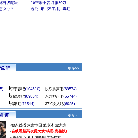
罩杯升级魔法
·
10平米小店 月赚20万
-怎么办？
·
老公--烟戒不了排排毒吧
说 吧
更多>>
5)
李宇春吧
(104510)
快乐男声吧
(68574)
刘德华吧
(69854)
东方神起吧
(65744)
婚姻吧
(78544)
37℃女人吧
(6985)
视 频
更多>>
·
独家首播:大秦帝国
范冰冰-金大班
·
在线看超高收视大戏:
蜗居(完整版)
·
倔强萝卜
麦田
媳妇的美好时代