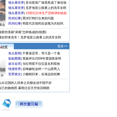
镜头看世界
|
音乐喷泉广场竟然成了淋浴场
镜头看世界
|
克罗地亚公路赛上的洗车女郎
镜头看世界
|
19世纪日本生产恐怖孕妇娃娃
民间纪事
|
黑河打狗打出来的问题
民间纪事
|
明星代言假药应该视为共犯吗
聚会
秘那些美丽“床模”怎样炼成的(组图)
感女郎来洗车！克罗地亚公路赛上的洗车女郎
更多>>
焦点新闻
|
不要迷恋哥，哥只是一个鬼
贴贴图图
|
英媒评出2009年度搞怪发明
娱乐旮旯
|
当红明星不仅仅是名利双收
情感世界
|
后悔嫁给这样一个山西男人
型男索女
|
小糖精归来，在海边轻轻舞
口水
么出过国的人回来之后都会说中国不好
自己的旗袍照
暴雨过后天空依旧晴朗