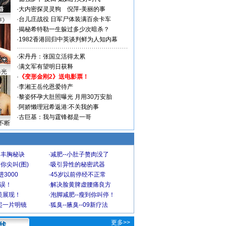
·
大内密探灵灵狗
倪萍-美丽的事
·
台儿庄战役 日军尸体装满百余卡车
声》
·
揭秘希特勒一生躲过多少次暗杀？
·
1982香港回归中英谈判鲜为人知内幕
·
宋丹丹：张国立活得太累
·
满文军有望明日获释
曝光
·
《变形金刚2》送电影票！
·
李湘王岳伦恩爱待产
·
黎姿怀孕大肚照曝光 月用30万安胎
·
阿娇懒理冠希返港:不关我的事
·
古巨基：我与霆锋都是一哥
不断
爆丰胸秘诀
·
减肥--小肚子赘肉没了
你尖叫(图)
·
吸引异性的秘密武器
3000
·
45岁以前停经不正常
不误！
·
解决脸黄脾虚腰痛良方
美展现！
·
泡脚减肥--瘦到你叫停！
起一片明镜
·
狐臭--腋臭--09新疗法
更多>>