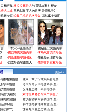
对口相声集
杜拉拉升职记
张震讲故事
红楼梦
-精绝古城
世界名著
平凡的世界
货币战争2
毒杀毒专家
经典手机游游格斗集
福彩3D走势图
情史
李冰冰被爆已婚
揭秘生父离婚内幕
孕
·
揭刘晓庆离婚内幕
·
李幼斌新恋情曝光
婚
·
周迅王艳婆媳相见
·
陆毅爱女照首曝光
折
·
刘嘉玲自曝正造人
·
陈好新男友被曝光
 后
更多>>
喂猕猴桃(图)
·
独家：章子怡带妈妈看电影
好身材(图)
·
佟大为马伊琍再度牵手(图)
秀性感(图)
·
倪萍赵忠祥十年后再携手
服装皆为租赁
·
刘涛富豪老公为家产求生子
颜乘地铁被拍
·
舒淇醉酒瞬间惨被抓拍(图)
做活体解剖
·
实拍漂亮的地摊西施(组图)
的暴烈脾气
·
世界九大罪恶之城(组图)