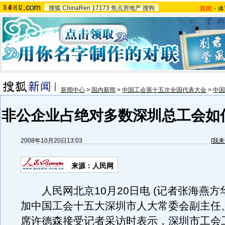
搜狐
ChinaRen
17173
焦点房地产
搜狗
新闻
-
体
新闻中心
>
国内新闻
>
中国工会第十五次全国代表大会
>
中国
非公企业占绝对多数深圳总工会如
2008年10月20日13:03
[
我来
来源：人民网
人民网北京10月20日电 (记者张海燕方华
加中国工会十五大深圳市人大常委会副主任
席许德森接受记者采访时表示，深圳市工会