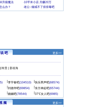
罩杯升级魔法
·
10平米小店 月赚20万
-怎么办？
·
老公--烟戒不了排排毒吧
说 吧
更多>>
赵有贵
|
姜祖海
5)
李宇春吧
(104510)
快乐男声吧
(68574)
刘德华吧
(69854)
东方神起吧
(65744)
婚姻吧
(78544)
37℃女人吧
(6985)
视 频
更多>>