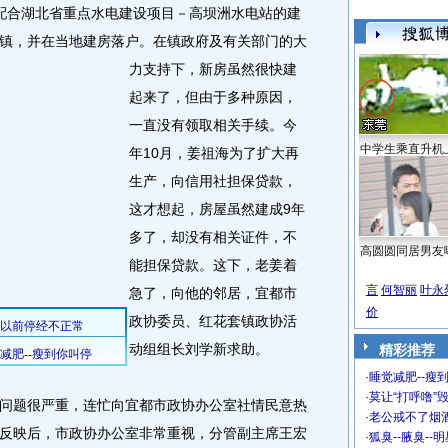
合湖北省重点水电建设项目－高坝洲水电站的建
镇，并在当地建房落户。
在镇政府及有关部门的大
力支持下，新房虽然很快建
起来了，但由于多种原因，
一直没有领取相关手续。今
中学生乘直升机
年10月，姜祖海为了扩大再
生产，向信用社担保贷款，
这才想起，房屋虽然建成9年
多了，却没有相关证件，不
高圆圆同居男友
能担保贷款。这下，老姜着
言
何智丽
叶永
急了，向他的邻居，宜都市
价
政协委员、红花套镇政协活
动组组长刘学新求助。
精彩推荐
·
睡觉减肥--瘦到
·
莫让“打呼噜”
题很严重，连忙向宜都市政协办公室社情民意热
·
老公戒不了烟酒
反映后，市政协办公室非常重视，分管副主席王宏
·
狐臭--腋臭--