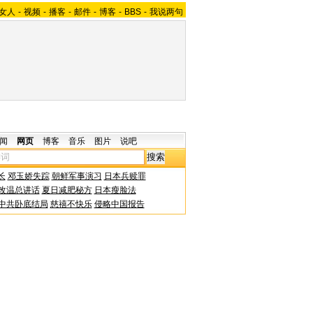
女人
-
视频
-
播客
-
邮件
-
博客
-
BBS
-
我说两句
闻
网页
博客
音乐
图片
说吧
长
邓玉娇失踪
朝鲜军事演习
日本兵赎罪
改温总讲话
夏日减肥秘方
日本瘦脸法
中共卧底结局
慈禧不快乐
侵略中国报告