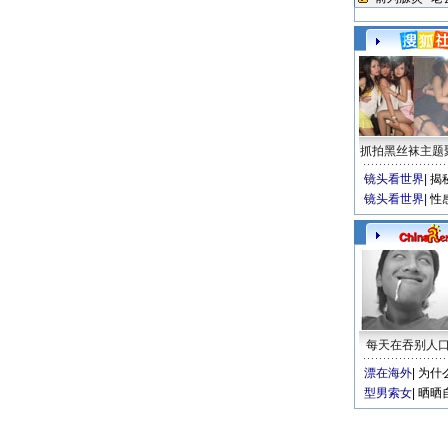
抓拍黑丝袜主题
镜头看世界
|
揭
镜头看世界
|
性
每天在吞别人
漂在海外
|
为什
型男索女
|
晒晒