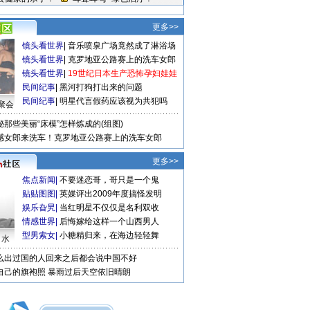
更多>>
镜头看世界
|
音乐喷泉广场竟然成了淋浴场
镜头看世界
|
克罗地亚公路赛上的洗车女郎
镜头看世界
|
19世纪日本生产恐怖孕妇娃娃
民间纪事
|
黑河打狗打出来的问题
民间纪事
|
明星代言假药应该视为共犯吗
聚会
秘那些美丽“床模”怎样炼成的(组图)
感女郎来洗车！克罗地亚公路赛上的洗车女郎
更多>>
焦点新闻
|
不要迷恋哥，哥只是一个鬼
贴贴图图
|
英媒评出2009年度搞怪发明
娱乐旮旯
|
当红明星不仅仅是名利双收
情感世界
|
后悔嫁给这样一个山西男人
型男索女
|
小糖精归来，在海边轻轻舞
口水
么出过国的人回来之后都会说中国不好
自己的旗袍照
暴雨过后天空依旧晴朗