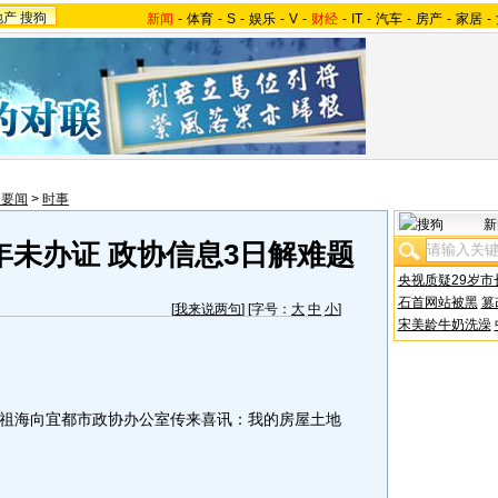
地产
搜狗
新闻
-
体育
-
S
-
娱乐
-
V
-
财经
-
IT
-
汽车
-
房产
-
家居
-
内要闻
>
时事
新
年未办证 政协信息3日解难题
央视质疑29岁市
石首网站被黑
篡
[
我来说两句
] [字号：
大
中
小
]
宋美龄牛奶洗澡
海向宜都市政协办公室传来喜讯：我的房屋土地