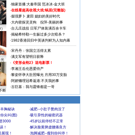
·
独家首播:大秦帝国
范冰冰-金大班
·
在线看超高收视大戏:
蜗居(完整版)
·
倔强萝卜
麦田
媳妇的美好时代
·
大内密探灵灵狗
倪萍-美丽的事
·
台儿庄战役 日军尸体装满百余卡车
声》
·
揭秘希特勒一生躲过多少次暗杀？
·
1982香港回归中英谈判鲜为人知内幕
·
宋丹丹：张国立活得太累
·
满文军有望明日获释
曝光
·
《变形金刚2》送电影票！
·
李湘王岳伦恩爱待产
·
黎姿怀孕大肚照曝光 月用30万安胎
·
阿娇懒理冠希返港:不关我的事
·
古巨基：我与霆锋都是一哥
不断
爆丰胸秘诀
·
减肥--小肚子赘肉没了
你尖叫(图)
·
吸引异性的秘密武器
3000
·
45岁以前停经不正常
不误！
·
解决脸黄脾虚腰痛良方
美展现！
·
泡脚减肥--瘦到你叫停！