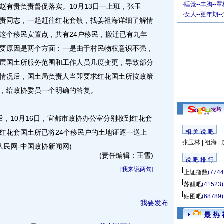
·
睡觉--丰胸--
赵有贵负责督促落实。10月13日一上班，张玉
·
女人--更年期-
责同志，一起赶往红花套镇，找姜祖海详细了解情
这个移民安置点，共有24户移民，搬迁已有九年
要原因是两个方面：一是由于村民物权意识不强，
层国土所服务范围和工作人员几度变更，导致部分
情况后，国土局负责人当即要求红花国土所按政策
，给政协委员一个明确的答复。
10月16日，宜都市政协办公室分别收到红花套
红花套国土所已将24个移民户的土地证逐一送上
相 关 说 吧
张玉林
|
祖海
|
人民网-中国政协新闻网)
(责任编辑：王雪)
说 吧 排 行
[
我来说两句
]
上证指数
(7744
苏醒吧
(41523)
贴图吧
(68789)
我要发布
最 热 