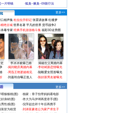
起一片明镜
·
狐臭--腋臭--09新疗法
更多>>
对口相声集
杜拉拉升职记
张震讲故事
红楼梦
-精绝古城
世界名著
平凡的世界
货币战争2
毒杀毒专家
经典手机游游格斗集
福彩3D走势图
情史
李冰冰被爆已婚
揭秘生父离婚内幕
孕
·
揭刘晓庆离婚内幕
·
李幼斌新恋情曝光
婚
·
周迅王艳婆媳相见
·
陆毅爱女照首曝光
折
·
刘嘉玲自曝正造人
·
陈好新男友被曝光
 后
更多>>
喂猕猴桃(图)
·
独家：章子怡带妈妈看电影
好身材(图)
·
佟大为马伊琍再度牵手(图)
秀性感(图)
·
倪萍赵忠祥十年后再携手
服装皆为租赁
·
刘涛富豪老公为家产求生子