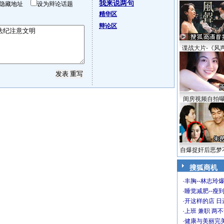
我来说两句
隐藏地址
设为辩论话题
精华区
辩论区
谍战大片-《风
闺房视频自拍
自爆捉奸后恶梦
搜狐商机
·
丰胸--林志玲
·
睡觉减肥--瘦到
·
开这样的店 日进
·
上班 兼职 两
·
健康与美丽完