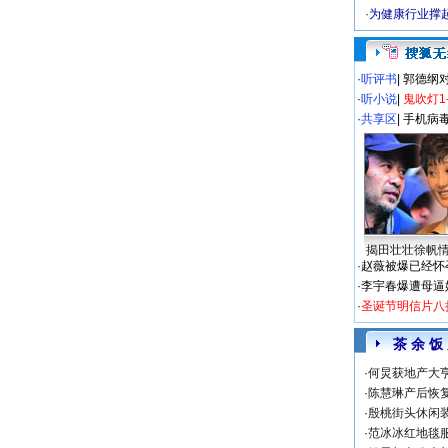
·
为健康行业撑
·
听评书
|
郭德纲
·
听小说
|
鬼吹灯1
·
共享区
|
手机病
揭田壮壮徐帆
·
赵薇被爆已经怀
·
李宇春爆遭母逼
·
圣诞节明信片八
茶 余 饭
·
何炅获地产大亨
·
陈慧琳产后恢复
·
殷桃街头休闲装
·
范冰冰红地毯