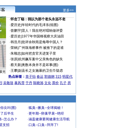
更多>>
·
怀念丁聪：我以为那个老头永远不老
·
爱历史
|
年轻时代的毛泽东(组图)
·
曾鹏宇
|
雷人！我在绝对唱响做评委
·
爱历史
|
1977年华国锋视察大庆油田
·
韩浩月
|
批评余秋雨是侮辱中国人？
上学
·
荣林
|
广州珠海桥事件:被推下的是谁
·
朱顺忠
|
如何把贪官关进笼子里
·
张原
|
杭州飙车案中父亲角色的缺失
·
蔡天新
|
奥数本身并不是坏事(图)
·
王攀
|
副县长之女施暴的卫生巾疑虑
曝光
热点标签：
章子怡
春运
郭德纲
315
明星代
烈
吴敬琏
暴风雪
于丹
陈晓旭
文化
票价
孔子
房
你尖叫(图)
·
狐臭--腋臭--全球揭秘！
毁了后半生
·
更年期--卵巢早衰--绝经
--怎么办？
·
涵盖健康要闻健康生活导航
明星支招
·
口臭--口臭--拜拜了!