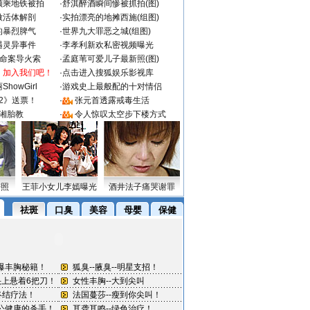
颜乘地铁被拍
·
舒淇醉酒瞬间惨被抓拍(图)
做活体解剖
·
实拍漂亮的地摊西施(组图)
的暴烈脾气
·
世界九大罪恶之城(组图)
遇灵异事件
·
李孝利新欢私密视频曝光
成命案导火索
·
孟庭苇可爱儿子最新照(图)
：加入我们吧！
·
点击进入搜狐娱乐影视库
howGirl
·
游戏史上最般配的十对情侣
2》送票！
·
张元首透露戒毒生活
湘胎教
·
令人惊叹太空步下楼方式
密照
王菲小女儿李嫣曝光
酒井法子痛哭谢罪