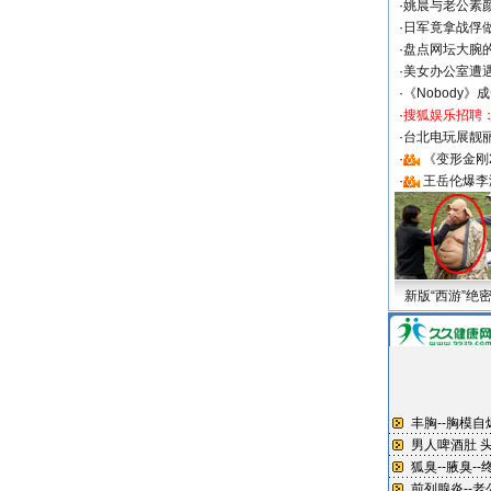
·
姚晨与老公素
·
日军竟拿战俘
·
盘点网坛大腕
·
美女办公室遭
·
《Nobody》
·
搜狐娱乐招聘
·
台北电玩展靓丽S
·
《变形金刚
·
王岳伦爆李
新版“西游”绝