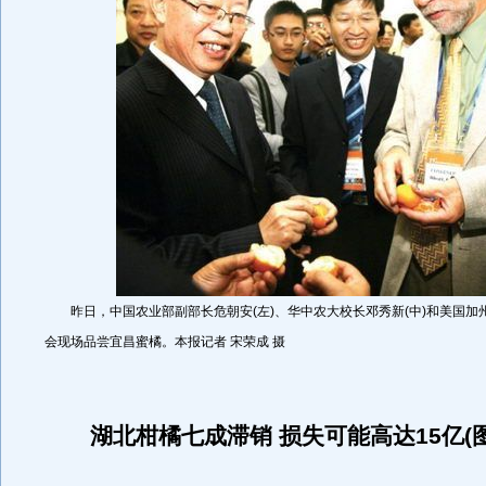
昨日，中国农业部副部长危朝安(左)、华中农大校长邓秀新(中)和美国加
会现场品尝宜昌蜜橘。本报记者 宋荣成 摄
湖北柑橘七成滞销 损失可能高达15亿(图