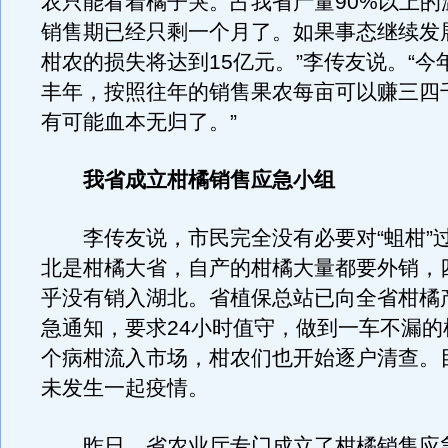
农只能看着橘子哭。占我省产量90%以上的
销售期已经只剩一个月了。如果事态继续发
柑农的损失将达到15亿元。”李传友说。“今
丰年，按照往年的销售果农每亩可以赚三四
有可能血本无归了。”
我省成立柑橘销售应急小组
李传友说，市民完全没有必要对“蛆柑”
北是柑橘大省，自产的柑橘大量都要外销，
乎没有销入湖北。省植保总站已向全省柑橘
急通知，要求24小时值守，做到一车不漏的
个病柑流入市场，柑农们也开始逐户清查。
未发生一起疫情。
昨日，省农业厅专门成立了柑橘销售应