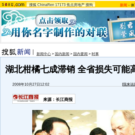
搜狐
ChinaRen
17173
焦点房地产
搜狗
新闻
-
体
新闻中心
>
国内新闻
>
国内要闻
>
时事
湖北柑橘七成滞销 全省损失可能高达
2008年10月27日12:02
[
我来说
来源：长江商报