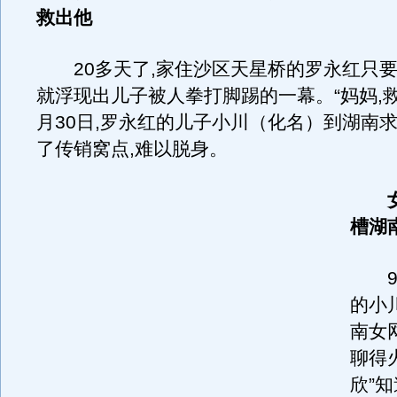
救出他
20多天了,家住沙区天星桥的罗永红只要
就浮现出儿子被人拳打脚踢的一幕。“妈妈,救
月30日,罗永红的儿子小川（化名）到湖南求
了传销窝点,难以脱身。
槽湖
9月
的小
南女
聊得
欣”