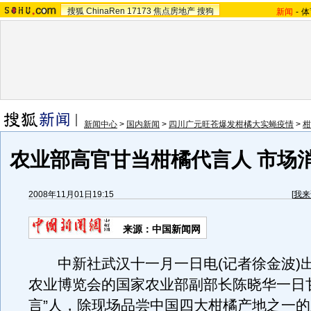
搜狐
ChinaRen
17173
焦点房地产
搜狗
新闻
-
体
新闻中心
>
国内新闻
>
四川广元旺苍爆发柑橘大实蝇疫情
>
柑
农业部高官甘当柑橘代言人 市场
2008年11月01日19:15
[
我来
来源：中国新闻网
中新社武汉十一月一日电(记者徐金波)
农业博览会的国家农业部副部长陈晓华一日
言”人，除现场品尝中国四大柑橘产地之一