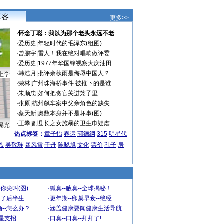
更多>>
·
怀念丁聪：我以为那个老头永远不老
·
爱历史
|
年轻时代的毛泽东(组图)
·
曾鹏宇
|
雷人！我在绝对唱响做评委
·
爱历史
|
1977年华国锋视察大庆油田
·
韩浩月
|
批评余秋雨是侮辱中国人？
上学
·
荣林
|
广州珠海桥事件:被推下的是谁
·
朱顺忠
|
如何把贪官关进笼子里
·
张原
|
杭州飙车案中父亲角色的缺失
·
蔡天新
|
奥数本身并不是坏事(图)
·
王攀
|
副县长之女施暴的卫生巾疑虑
曝光
热点标签：
章子怡
春运
郭德纲
315
明星代
烈
吴敬琏
暴风雪
于丹
陈晓旭
文化
票价
孔子
房
你尖叫(图)
·
狐臭--腋臭--全球揭秘！
毁了后半生
·
更年期--卵巢早衰--绝经
--怎么办？
·
涵盖健康要闻健康生活导航
明星支招
·
口臭--口臭--拜拜了!