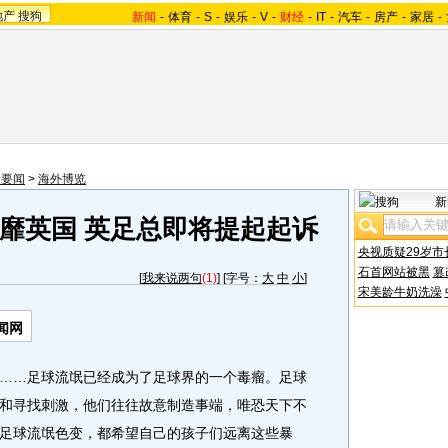
地产
搜狗
新闻
-
体育
-
S
-
娱乐
-
V
-
财经
-
IT
-
汽车
-
房产
-
家居
-
际要闻
>
海外博览
新
靡英国 英足总即将提起起诉
央视质疑29岁市
石首网站被黑
篡
[
我来说两句
(1)
] [字号：
大
中
小
]
宋美龄牛奶洗澡
闻网
…足球流氓已经成为了足球界的一个毒瘤。足球
和寻找刺激，他们往往故意制造事端，唯恐天下不
足球流氓色变，都希望自己的孩子们远离这些暴