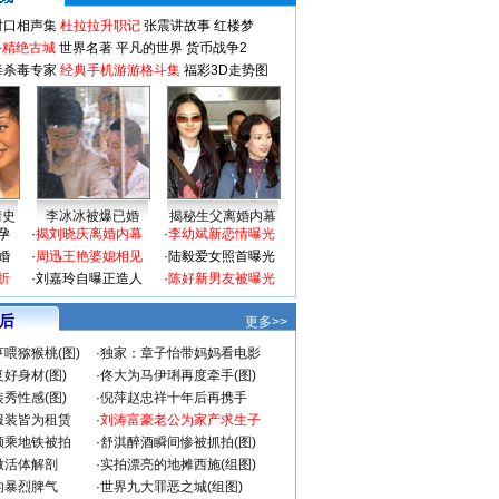
对口相声集
杜拉拉升职记
张震讲故事
红楼梦
-精绝古城
世界名著
平凡的世界
货币战争2
毒杀毒专家
经典手机游游格斗集
福彩3D走势图
情史
李冰冰被爆已婚
揭秘生父离婚内幕
孕
·
揭刘晓庆离婚内幕
·
李幼斌新恋情曝光
婚
·
周迅王艳婆媳相见
·
陆毅爱女照首曝光
折
·
刘嘉玲自曝正造人
·
陈好新男友被曝光
 后
更多>>
喂猕猴桃(图)
·
独家：章子怡带妈妈看电影
好身材(图)
·
佟大为马伊琍再度牵手(图)
秀性感(图)
·
倪萍赵忠祥十年后再携手
服装皆为租赁
·
刘涛富豪老公为家产求生子
颜乘地铁被拍
·
舒淇醉酒瞬间惨被抓拍(图)
做活体解剖
·
实拍漂亮的地摊西施(组图)
的暴烈脾气
·
世界九大罪恶之城(组图)