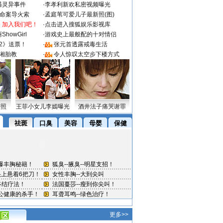
遇灵异事件
·
李孝利新欢私密视频曝光
成命案导火索
·
孟庭苇可爱儿子最新照(图)
：加入我们吧！
·
点击进入搜狐娱乐影视库
howGirl
·
游戏史上最般配的十对情侣
2》送票！
·
张元首透露戒毒生活
湘胎教
·
令人惊叹太空步下楼方式
密照
王菲小女儿李嫣曝光
酒井法子痛哭谢罪
更多>>