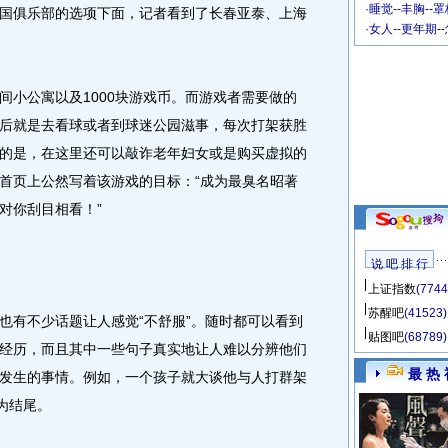
·
睡觉--丰胸--
国俱乐部的选项下面，记者看到了长春亚泰、上海
·
女人--更年期-
小公寓以及1000块游戏币。而游戏者需要做的
后就是去看球或者到球迷公园滋事，每次打架获胜
的是，在这里还可以敲诈老年妇女或是购买虚拟的
首页上公然写着该游戏的目标：“成为最臭名昭著
对你刮目相看！”
说 吧 排 行
上证指数
(7744
苏醒吧
(41523)
有不少话题让人感觉“不舒服”。随时都可以看到
贴图吧
(68789)
经历，而且其中一些句子真实地让人难以分辨他们
最 热 
发生的事情。例如，一个孩子就大谈他与人打群架
为结尾。