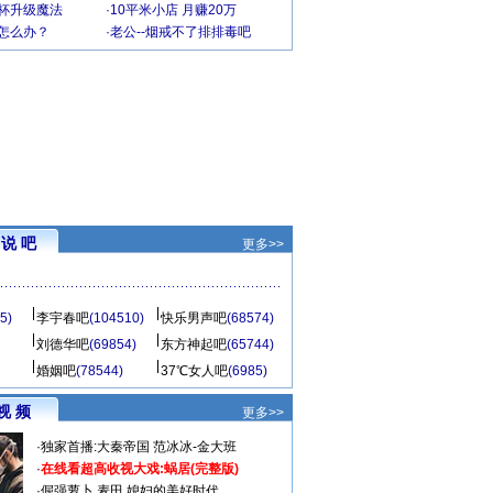
罩杯升级魔法
·
10平米小店 月赚20万
-怎么办？
·
老公--烟戒不了排排毒吧
说 吧
更多>>
5)
李宇春吧
(104510)
快乐男声吧
(68574)
刘德华吧
(69854)
东方神起吧
(65744)
婚姻吧
(78544)
37℃女人吧
(6985)
视 频
更多>>
·
独家首播:大秦帝国
范冰冰-金大班
·
在线看超高收视大戏:
蜗居(完整版)
·
倔强萝卜
麦田
媳妇的美好时代