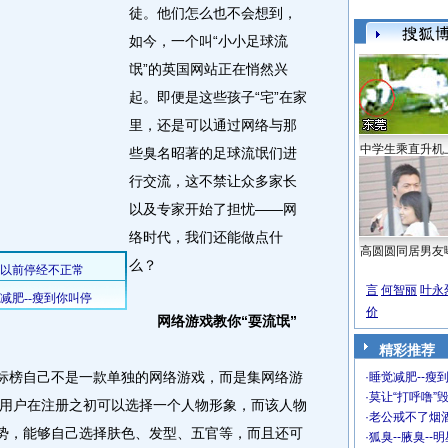
徒。
他们怎么也不会想到，
如今，一个叫“小小足球流
氓”的英国网站正在悄然兴
起。即便是这些孩子“宅”在家
里，还是可以通过网络与那
中学生乘直升机
些臭名昭著的足球流氓们进
行交流，这不禁让众多家长
以及专家开始了担忧——网
络时代，我们还能做点什
高圆圆同居男友
么？
言
何智丽
叶永
价
网络游戏教你“耍流氓”
精彩推荐
标榜自己不是一款单独的网络游戏，而是集网络游
·
睡觉减肥--瘦到
·
莫让“打呼噜”
用户在注册之初可以选择一个人物形象，而该人物
·
老公戒不了烟酒
趋势，能够自己选择肤色、发型、五官等，而且还可
·
狐臭--腋臭--