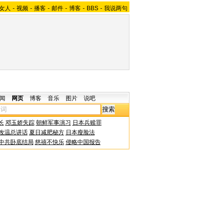
女人
-
视频
-
播客
-
邮件
-
博客
-
BBS
-
我说两句
闻
网页
博客
音乐
图片
说吧
长
邓玉娇失踪
朝鲜军事演习
日本兵赎罪
改温总讲话
夏日减肥秘方
日本瘦脸法
中共卧底结局
慈禧不快乐
侵略中国报告