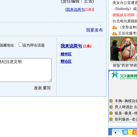
(责任编辑：王雪)
·
美女办公室遭
·
《Nobody》
[
我来说两句
(1条)
]
·
搜狐娱乐招聘
·
台北电玩展靓丽S
·
《变形金刚
我要发布
·
王岳伦爆李
隐藏地址
设为辩论话题
我来说两句
(1条)
精华区
辩论区
新版“西游”绝