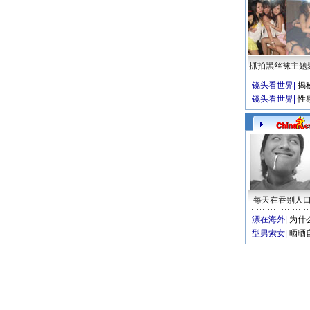
抓拍黑丝袜主题
镜头看世界
|
揭
镜头看世界
|
性
每天在吞别人
漂在海外
|
为什
型男索女
|
晒晒