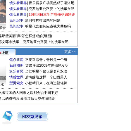
镜头看世界
|
音乐喷泉广场竟然成了淋浴场
镜头看世界
|
克罗地亚公路赛上的洗车女郎
镜头看世界
|
19世纪日本生产恐怖孕妇娃娃
民间纪事
|
黑河打狗打出来的问题
民间纪事
|
明星代言假药应该视为共犯吗
聚会
秘那些美丽“床模”怎样炼成的(组图)
感女郎来洗车！克罗地亚公路赛上的洗车女郎
更多>>
焦点新闻
|
不要迷恋哥，哥只是一个鬼
贴贴图图
|
英媒评出2009年度搞怪发明
娱乐旮旯
|
当红明星不仅仅是名利双收
情感世界
|
后悔嫁给这样一个山西男人
型男索女
|
小糖精归来，在海边轻轻舞
口水
么出过国的人回来之后都会说中国不好
自己的旗袍照
暴雨过后天空依旧晴朗