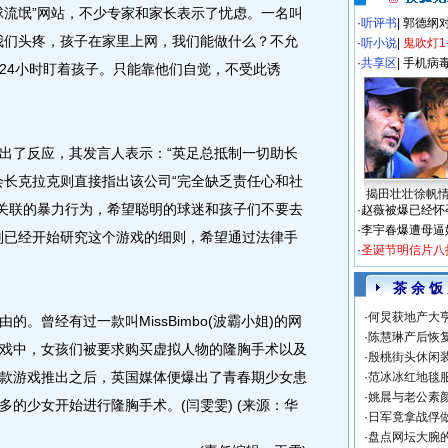
流氓”网站，不少专家和家长表示了忧虑。一名叫
·
听评书
|
郭德纲
我们头疼，孩子在家里上网，我们能做什么？不允
·
听小说
|
鬼吹灯1
·
共享区
|
手机病
24小时盯着孩子。只能靠他们自觉，不受此诱
了反应，其发言人表示：“英足总抵制一切助长
会长克拉克则直接指出该公司“完全缺乏责任心和社
揭田壮壮徐帆
相关联的暴力行为，希望聪明的球迷和孩子们不要去
·
赵薇被爆已经怀
·
李宇春爆遭母逼
则已经开始研究这个游戏的细则，希望通过法律手
·
圣诞节明信片八
茶 余 饭
·
何炅获地产大亨
曾经有过一款叫MissBimbo(波霸小姐)的网
·
陈慧琳产后恢复
戏中，女孩们被要求购买虚拟人物的隆胸手术以及
·
殷桃街头休闲装
款游戏推出之后，英国媒体便爆出了青春期少女患
·
范冰冰红地毯
·
姚晨与老公素
的少女开始进行隆胸手术。(闫雯雯) (来源：华
·
日军竟拿战俘
·
盘点网坛大腕