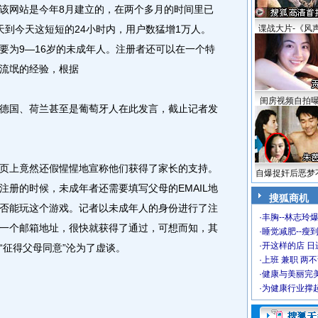
网站是今年8月建立的，在两个多月的时间里已
天到今天这短短的24小时内，用户数猛增1万人。
谍战大片-《风
要为9—16岁的未成年人。注册者还可以在一个特
流氓的经验，根据
闺房视频自拍
国、荷兰甚至是葡萄牙人在此发言，截止记者发
上竟然还假惺惺地宣称他们获得了家长的支持。
自爆捉奸后恶梦
注册的时候，未成年者还需要填写父母的EMAIL地
搜狐商机
否能玩这个游戏。记者以未成年人的身份进行了注
·
丰胸--林志玲
一个邮箱地址，很快就获得了通过，可想而知，其
·
睡觉减肥--瘦到
·
开这样的店 日进
“征得父母同意”沦为了虚谈。
·
上班 兼职 两
·
健康与美丽完
·
为健康行业撑