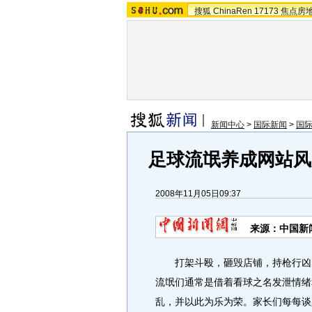
搜狐
ChinaRen
17173
焦点房
新闻中心
>
国际新闻
>
国
足球流氓养成网站风
2008年11月05日09:37
来源：中国新
打架斗殴，砸毁店铺，持枪行凶…
流氓们通常是借着看球之名发泄情绪
乱，并以此为乐为荣。家长们每每谈