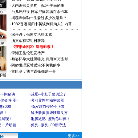
·
大内密探灵灵狗
倪萍-美丽的事
·
台儿庄战役 日军尸体装满百余卡车
声》
·
揭秘希特勒一生躲过多少次暗杀？
·
1982香港回归中英谈判鲜为人知内幕
·
宋丹丹：张国立活得太累
·
满文军有望明日获释
曝光
·
《变形金刚2》送电影票！
·
李湘王岳伦恩爱待产
·
黎姿怀孕大肚照曝光 月用30万安胎
·
阿娇懒理冠希返港:不关我的事
·
古巨基：我与霆锋都是一哥
不断
爆丰胸秘诀
·
减肥--小肚子赘肉没了
你尖叫(图)
·
吸引异性的秘密武器
3000
·
45岁以前停经不正常
不误！
·
解决脸黄脾虚腰痛良方
美展现！
·
泡脚减肥--瘦到你叫停！
起一片明镜
·
狐臭--腋臭--09新疗法
更多>>