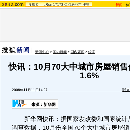
搜狐
ChinaRen
17173
焦点房地产
搜狗
新闻
-
体
新闻中心
>
国内新闻
>
国内要闻
>
经济
快讯：10月70大中城市房屋销
1.6%
2008年11月11日14:27
[
我来
来源：新华网
新华网快讯：据国家发改委和国家统计局
调查数据，10月份全国70个大中城市房屋