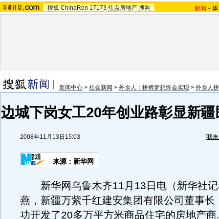
搜狐
ChinaRen
17173
焦点房地产
搜狗
新闻
-
体
新闻中心
>
社会新闻
>
外乡人：拼搏梦想终会实现
>
外乡人拼
边城下岗女工20年创业路彰显新疆
2008年11月13日15:03
[
我来
来源：新华网
新华网乌鲁木齐11月13日电（新华社记
燕，新疆万紫千红建安集团有限公司董事长
功开发了20多万平方米商品住宅的房地产商