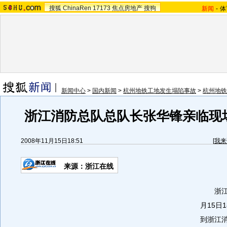
搜狐
ChinaRen
17173
焦点房地产
搜狗
新闻
-
体
新闻中心
>
国内新闻
>
杭州地铁工地发生塌陷事故
>
杭州地铁
浙江消防总队总队长张华锋亲临现
2008年11月15日18:51
[
我来
来源：浙江在线
浙江在
月15日
到浙江