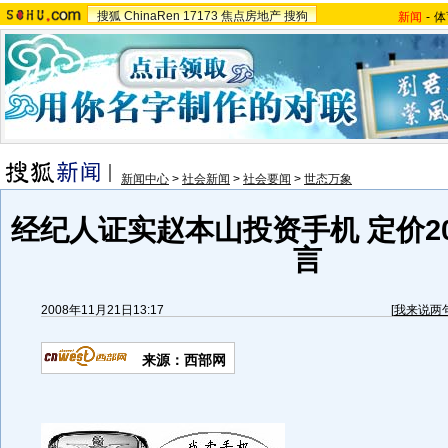
搜狐
ChinaRen
17173
焦点房地产
搜狗
新闻
-
体
新闻中心
>
社会新闻
>
社会要闻
>
世态万象
经纪人证实赵本山投资手机 定价2
言
2008年11月21日13:17
[
我来说两
来源：西部网