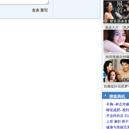
谍战大片-《风
闺房视频自拍
自爆捉奸后恶梦
搜狐商机
·
丰胸--林志玲
·
睡觉减肥--瘦到
·
开这样的店 日进
·
上班 兼职 两
·
健康与美丽完