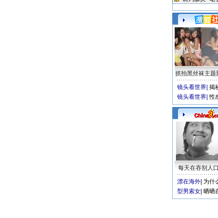
抓拍黑丝袜主题
镜头看世界
|
揭
镜头看世界
|
性
每天在吞别人
漂在海外
|
为什
型男索女
|
晒晒