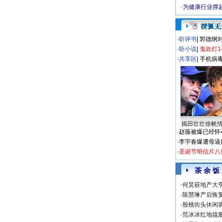
·
为健康行业撑
·
听评书
|
郭德纲
·
听小说
|
鬼吹灯1
·
共享区
|
手机病
揭田壮壮徐帆
·
赵薇被爆已经怀
·
李宇春爆遭母逼
·
圣诞节明信片八
茶 余 饭
·
何炅获地产大亨
·
陈慧琳产后恢复
·
殷桃街头休闲装
·
范冰冰红地毯