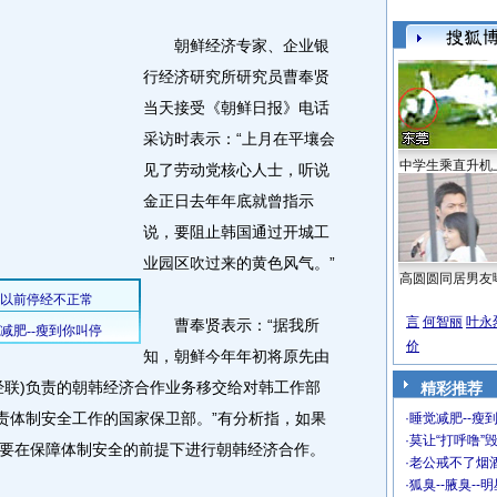
朝鲜经济专家、企业银
行经济研究所研究员曹奉贤
当天接受《朝鲜日报》电话
采访时表示：“上月在平壤会
中学生乘直升机
见了劳动党核心人士，听说
金正日去年年底就曾指示
说，要阻止韩国通过开城工
业园区吹过来的黄色风气。”
高圆圆同居男友
言
何智丽
叶永
曹奉贤表示：“据我所
价
知，朝鲜今年年初将原先由
经联)负责的朝韩经济合作业务移交给对韩工作部
精彩推荐
负责体制安全工作的国家保卫部。”有分析指，如果
·
睡觉减肥--瘦到
·
莫让“打呼噜”
要在保障体制安全的前提下进行朝韩经济合作。
·
老公戒不了烟酒
·
狐臭--腋臭--