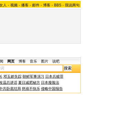
女人
-
视频
-
播客
-
邮件
-
博客
-
BBS
-
我说两句
闻
网页
博客
音乐
图片
说吧
长
邓玉娇失踪
朝鲜军事演习
日本兵赎罪
改温总讲话
夏日减肥秘方
日本瘦脸法
中共卧底结局
慈禧不快乐
侵略中国报告