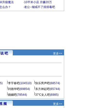
罩杯升级魔法
·
10平米小店 月赚20万
-怎么办？
·
老公--烟戒不了排排毒吧
说 吧
更多>>
5)
李宇春吧
(104510)
快乐男声吧
(68574)
刘德华吧
(69854)
东方神起吧
(65744)
婚姻吧
(78544)
37℃女人吧
(6985)
视 频
更多>>