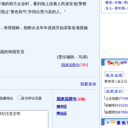
·
睡觉--丰胸--
壤的韩方企业时，看到墙上挂着人民保安省(警察
·
女人--更年期-
阻止"黄色风气"并找出受污染的人。”
有情报称，朝鲜从去年年底就开始采取各项措施
园的韩国官员
(责任编辑：马涛)
[
我来说两句
(2条)
]
相 关 说 吧
曹奉贤
|
金正日
我要发布
说 吧 排 行
隐藏地址
设为辩论话题
我来说两句
上证指数
(7744
(2条)
苏醒吧
(41523)
精华区
贴图吧
(68789)
辩论区
最 热 