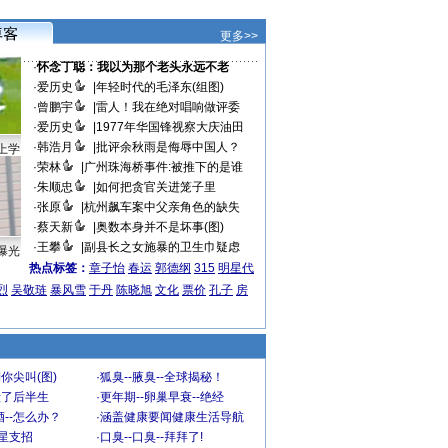
更多>>
·
怀念丁聪：我以为那个老头永远不老
·
爱历史
|
年轻时代的毛泽东(组图)
·
曾鹏宇
|
雷人！我在绝对唱响做评委
·
爱历史
|
1977年华国锋视察大庆油田
·
韩浩月
|
批评余秋雨是侮辱中国人？
上学
·
荣林
|
广州珠海桥事件:被推下的是谁
·
朱顺忠
|
如何把贪官关进笼子里
·
张原
|
杭州飙车案中父亲角色的缺失
·
蔡天新
|
奥数本身并不是坏事(图)
·
王攀
|
副县长之女施暴的卫生巾疑虑
曝光
热点标签：
章子怡
春运
郭德纲
315
明星代
烈
吴敬琏
暴风雪
于丹
陈晓旭
文化
票价
孔子
房
你尖叫(图)
·
狐臭--腋臭--全球揭秘！
毁了后半生
·
更年期--卵巢早衰--绝经
--怎么办？
·
涵盖健康要闻健康生活导航
明星支招
·
口臭--口臭--拜拜了!