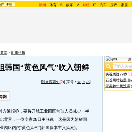
地产
搜狗
新闻
-
体育
-
S
-
娱乐
-
V
-
财经
-
IT
-
汽车
-
房产
-
家居
-
际要闻
>
时事快报
新
阻韩国“黄色风气”吹入朝鲜
央视质疑29岁市
石首网站被黑
篡
[
我来说两句
(2)
] [字号：
大
中
小
]
宋美龄牛奶洗澡
闻网
向韩方通报称，要将开城工业园区常驻人员减少一半
此背景，一位专家25日主张说，这是因为朝鲜国
园区内的“黄色风气”(韩国资本主义风潮)。