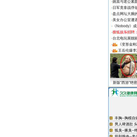
·
姚晨与老公素
·
日军竟拿战俘
·
盘点网坛大腕
·
美女办公室遭
·
《Nobody》
·
搜狐娱乐招聘
·
台北电玩展靓丽S
·
《变形金刚
·
王岳伦爆李
新版“西游”绝