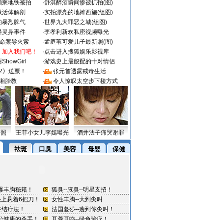
颜乘地铁被拍
·
舒淇醉酒瞬间惨被抓拍(图)
做活体解剖
·
实拍漂亮的地摊西施(组图)
的暴烈脾气
·
世界九大罪恶之城(组图)
遇灵异事件
·
李孝利新欢私密视频曝光
成命案导火索
·
孟庭苇可爱儿子最新照(图)
：加入我们吧！
·
点击进入搜狐娱乐影视库
howGirl
·
游戏史上最般配的十对情侣
2》送票！
·
张元首透露戒毒生活
湘胎教
·
令人惊叹太空步下楼方式
密照
王菲小女儿李嫣曝光
酒井法子痛哭谢罪