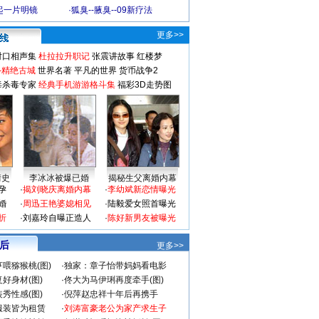
起一片明镜
·
狐臭--腋臭--09新疗法
更多>>
对口相声集
杜拉拉升职记
张震讲故事
红楼梦
-精绝古城
世界名著
平凡的世界
货币战争2
毒杀毒专家
经典手机游游格斗集
福彩3D走势图
情史
李冰冰被爆已婚
揭秘生父离婚内幕
孕
·
揭刘晓庆离婚内幕
·
李幼斌新恋情曝光
婚
·
周迅王艳婆媳相见
·
陆毅爱女照首曝光
折
·
刘嘉玲自曝正造人
·
陈好新男友被曝光
 后
更多>>
喂猕猴桃(图)
·
独家：章子怡带妈妈看电影
好身材(图)
·
佟大为马伊琍再度牵手(图)
秀性感(图)
·
倪萍赵忠祥十年后再携手
服装皆为租赁
·
刘涛富豪老公为家产求生子