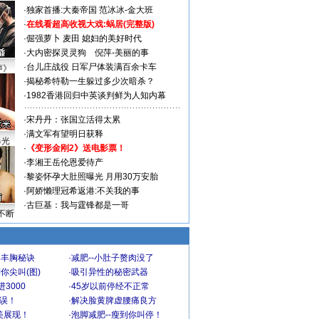
·
独家首播:大秦帝国
范冰冰-金大班
·
在线看超高收视大戏:
蜗居(完整版)
·
倔强萝卜
麦田
媳妇的美好时代
·
大内密探灵灵狗
倪萍-美丽的事
·
台儿庄战役 日军尸体装满百余卡车
声》
·
揭秘希特勒一生躲过多少次暗杀？
·
1982香港回归中英谈判鲜为人知内幕
·
宋丹丹：张国立活得太累
·
满文军有望明日获释
曝光
·
《变形金刚2》送电影票！
·
李湘王岳伦恩爱待产
·
黎姿怀孕大肚照曝光 月用30万安胎
·
阿娇懒理冠希返港:不关我的事
·
古巨基：我与霆锋都是一哥
不断
爆丰胸秘诀
·
减肥--小肚子赘肉没了
你尖叫(图)
·
吸引异性的秘密武器
3000
·
45岁以前停经不正常
不误！
·
解决脸黄脾虚腰痛良方
美展现！
·
泡脚减肥--瘦到你叫停！