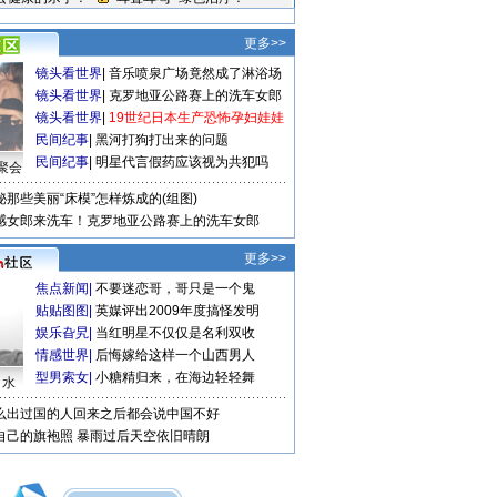
更多>>
镜头看世界
|
音乐喷泉广场竟然成了淋浴场
镜头看世界
|
克罗地亚公路赛上的洗车女郎
镜头看世界
|
19世纪日本生产恐怖孕妇娃娃
民间纪事
|
黑河打狗打出来的问题
民间纪事
|
明星代言假药应该视为共犯吗
聚会
秘那些美丽“床模”怎样炼成的(组图)
感女郎来洗车！克罗地亚公路赛上的洗车女郎
更多>>
焦点新闻
|
不要迷恋哥，哥只是一个鬼
贴贴图图
|
英媒评出2009年度搞怪发明
娱乐旮旯
|
当红明星不仅仅是名利双收
情感世界
|
后悔嫁给这样一个山西男人
型男索女
|
小糖精归来，在海边轻轻舞
口水
么出过国的人回来之后都会说中国不好
自己的旗袍照
暴雨过后天空依旧晴朗