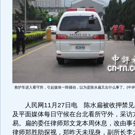
救护车进入看守所，引起媒体一阵骚动，以为是陈水扁又出什么事了。(中评社
人民网11月27日电 陈水扁被收押禁见
及平面媒体每日守候在台北看所守外，采访
易。扁的委任律师郑文龙本周休息，改由事
律师郑胜助探视，郑昨天未现身，副所长李