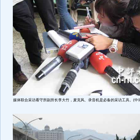
媒体联合采访看守所副所长李大竹，麦克风、录音机是必备的采访工具。(中评