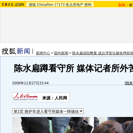
搜狐
ChinaRen
17173
焦点房地产
搜狗
新闻
-
体
新闻中心
>
国内新闻
>
陈水扁深陷弊案 成台湾首位被收押前
陈水扁蹲看守所 媒体记者所外苦
2008年11月27日15:44
[
我来
来源：人民网