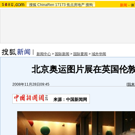
搜狐
ChinaRen
17173
焦点房地产
搜狗
新闻
-
体
新闻中心
>
国际新闻
>
国际要闻
>
域外华闻
北京奥运图片展在英国伦
2008年11月28日09:45
[
我来
来源：中国新闻网