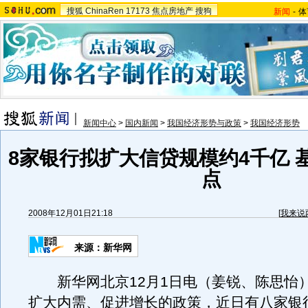
搜狐
ChinaRen
17173
焦点房地产
搜狗
新闻
-
体
新闻中心
>
国内新闻
>
我国经济形势与政策
>
我国经济形势
8家银行拟扩大信贷规模约4千亿 
点
2008年12月01日21:18
[
我来说
来源：新华网
新华网北京12月1日电（姜锐、陈思怡
扩大内需、促进增长的政策，近日有八家银