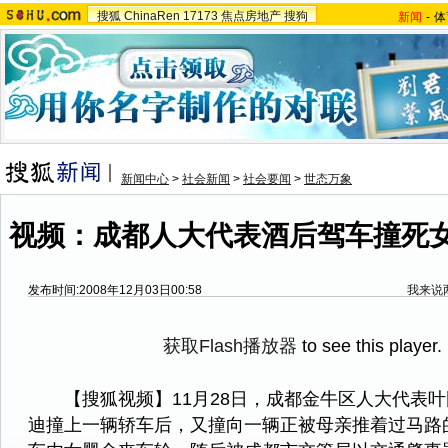
搜狐
ChinaRen
17173
焦点房地产
搜狗
新闻
-
体
新闻中心
>
社会新闻
>
社会要闻
>
世态万象
视频：成都人大代表酒后驾车撞死
发布时间:2008年12月03日00:58
我来说
获取Flash播放器
to see this player.
【搜狐视频】11月28日，成都金牛区人大代表叶
迪撞上一辆轿车后，又撞向一辆正被母亲推着过马路