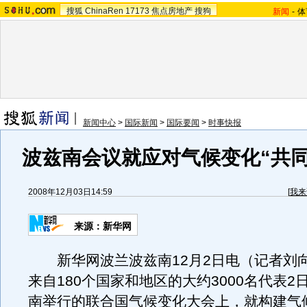
搜狐
ChinaRen
17173
焦点房地产
搜狗
新闻
-
体
新闻中心
>
国际新闻
>
国际要闻
>
时事快报
波兹南会议就应对气候变化“共同
2008年12月03日14:59
[
我来
来源：新华网
新华网波兰波兹南12月2日电（记者刘
来自180个国家和地区的大约3000名代表2
南举行的联合国气候变化大会上，就构建气