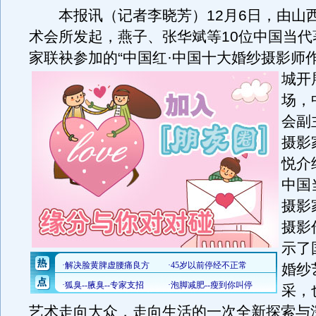
本报讯（记者李晓芳）12月6日，由山
术会所发起，燕子、张华斌等10位中国当代
家联袂参加的“中国红·中国十大婚纱摄影师
城开
场，
会副
摄影
悦介
中国
摄影
摄影
示了
婚纱
采，
艺术走向大众，走向生活的一次全新探索与