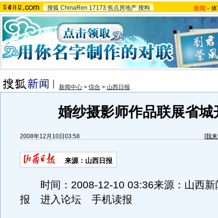
搜狐
ChinaRen
17173
焦点房地产
搜狗
新闻
-
体
新闻中心
>
综合
>
山西日报
婚纱摄影师作品联展省城
2008年12月10日03:58
[
我来
来源：山西日报
时间：2008-12-10 03:36来源：山西
报 进入论坛 手机读报