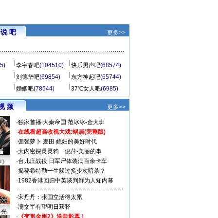
说 吧
更多>>
5)
李宇春吧
(104510)
快乐男声吧
(68574)
刘德华吧
(69854)
东方神起吧
(65744)
婚姻吧
(78544)
37℃女人吧
(6985)
视 频
更多>>
·
独家首播:大秦帝国
范冰冰-金大班
·
在线看超高收视大戏:
蜗居(完整版)
·
倔强萝卜
麦田
媳妇的美好时代
·
大内密探灵灵狗
倪萍-美丽的事
·
台儿庄战役 日军尸体装满百余卡车
声》
·
揭秘希特勒一生躲过多少次暗杀？
·
1982香港回归中英谈判鲜为人知内幕
·
宋丹丹：张国立活得太累
·
满文军有望明日获释
曝光
·
《变形金刚2》送电影票！