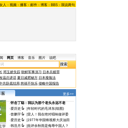
女人
-
视频
-
播客
-
邮件
-
博客
-
BBS
-
我说两句
闻
网页
博客
音乐
图片
说吧
长
邓玉娇失踪
朝鲜军事演习
日本兵赎罪
改温总讲话
夏日减肥秘方
日本瘦脸法
中共卧底结局
慈禧不快乐
侵略中国报告
更多>>
·
怀念丁聪：我以为那个老头永远不老
·
爱历史
|
年轻时代的毛泽东(组图)
·
曾鹏宇
|
雷人！我在绝对唱响做评委
·
爱历史
|
1977年华国锋视察大庆油田
·
韩浩月
|
批评余秋雨是侮辱中国人？
上学