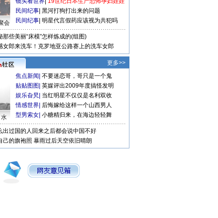
镜头看世界
|
19世纪日本生产恐怖孕妇娃娃
民间纪事
|
黑河打狗打出来的问题
民间纪事
|
明星代言假药应该视为共犯吗
聚会
秘那些美丽“床模”怎样炼成的(组图)
感女郎来洗车！克罗地亚公路赛上的洗车女郎
更多>>
焦点新闻
|
不要迷恋哥，哥只是一个鬼
贴贴图图
|
英媒评出2009年度搞怪发明
娱乐旮旯
|
当红明星不仅仅是名利双收
情感世界
|
后悔嫁给这样一个山西男人
型男索女
|
小糖精归来，在海边轻轻舞
口水
么出过国的人回来之后都会说中国不好
自己的旗袍照
暴雨过后天空依旧晴朗