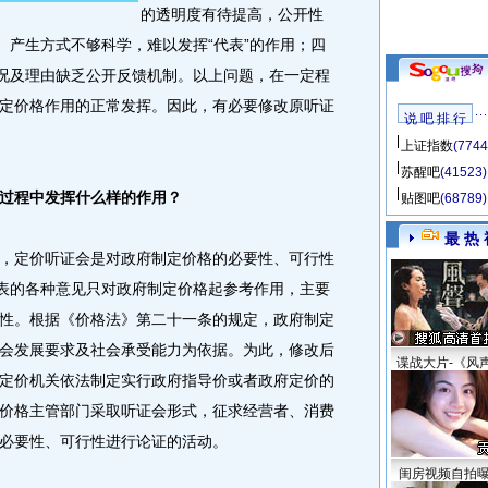
的透明度有待提高，公开性
、产生方式不够科学，难以发挥“代表”的作用；四
情况及理由缺乏公开反馈机制。以上问题，在一定程
定价格作用的正常发挥。因此，有必要修改原听证
说 吧 排 行
上证指数
(7744
苏醒吧
(41523)
过程中发挥什么样的作用？
贴图吧
(68789)
最 热 
，定价听证会是对政府制定价格的必要性、可行性
发表的各种意见只对政府制定价格起参考作用，主要
性。根据《价格法》第二十一条的规定，政府制定
会发展要求及社会承受能力为依据。为此，修改后
谍战大片-《风
定价机关依法制定实行政府指导价或者政府定价的
价格主管部门采取听证会形式，征求经营者、消费
必要性、可行性进行论证的活动。
闺房视频自拍