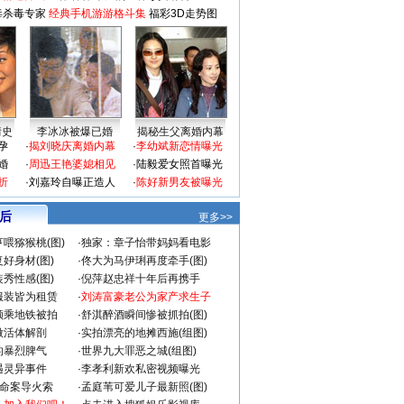
毒杀毒专家
经典手机游游格斗集
福彩3D走势图
情史
李冰冰被爆已婚
揭秘生父离婚内幕
孕
·
揭刘晓庆离婚内幕
·
李幼斌新恋情曝光
婚
·
周迅王艳婆媳相见
·
陆毅爱女照首曝光
折
·
刘嘉玲自曝正造人
·
陈好新男友被曝光
 后
更多>>
喂猕猴桃(图)
·
独家：章子怡带妈妈看电影
好身材(图)
·
佟大为马伊琍再度牵手(图)
秀性感(图)
·
倪萍赵忠祥十年后再携手
服装皆为租赁
·
刘涛富豪老公为家产求生子
颜乘地铁被拍
·
舒淇醉酒瞬间惨被抓拍(图)
做活体解剖
·
实拍漂亮的地摊西施(组图)
的暴烈脾气
·
世界九大罪恶之城(组图)
遇灵异事件
·
李孝利新欢私密视频曝光
成命案导火索
·
孟庭苇可爱儿子最新照(图)