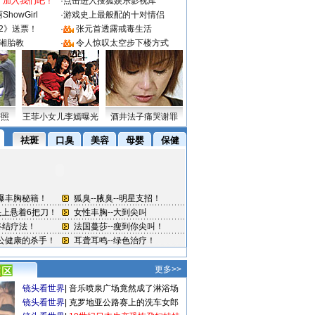
：加入我们吧！
·
点击进入搜狐娱乐影视库
howGirl
·
游戏史上最般配的十对情侣
2》送票！
·
张元首透露戒毒生活
湘胎教
·
令人惊叹太空步下楼方式
密照
王菲小女儿李嫣曝光
酒井法子痛哭谢罪
更多>>
镜头看世界
|
音乐喷泉广场竟然成了淋浴场
镜头看世界
|
克罗地亚公路赛上的洗车女郎