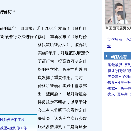
行修订？
证的规定，原国家计委于2001年发布了《政府价
高圆圆同居男友
2年对该暂行办法进行了修订，重新发布了《政府价
言
何智丽
叶永
格决策听证办法》。
该办法
价
实施6年来，对规范政府定价
精彩推荐
听证行为，提高政府制定价
·
睡觉减肥--瘦到
格的科学性、民主性和透明
·
莫让“打呼噜”
·
老公戒不了烟酒
度发挥了重要作用。同时，
·
狐臭--腋臭--
价格听证会在实践中也暴露
·
睡觉--丰胸--
出一些问题：一是对听证会
·
女人--更年期-
性质规定不明确，以至于社
会上有人将听证会看作定价
决策会，认为应当实行少数
服从多数原则；二是听证会