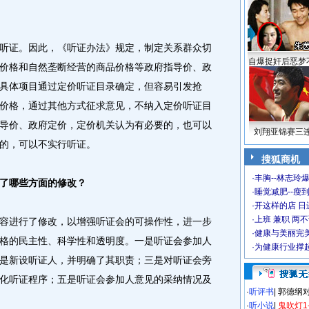
听证。因此，《听证办法》规定，制定关系群众切
自爆捉奸后恶梦
价格和自然垄断经营的商品价格等政府指导价、政
具体项目通过定价听证目录确定，但容易引发抢
价格，通过其他方式征求意见，不纳入定价听证目
导价、政府定价，定价机关认为有必要的，也可以
刘翔亚锦赛三
的，可以不实行听证。
搜狐商机
·
丰胸--林志玲
了哪些方面的修改？
·
睡觉减肥--瘦到
·
开这样的店 日进
·
上班 兼职 两
容进行了修改，以增强听证会的可操作性，进一步
·
健康与美丽完
格的民主性、科学性和透明度。一是听证会参加人
·
为健康行业撑
是新设听证人，并明确了其职责；三是对听证会旁
化听证程序；五是听证会参加人意见的采纳情况及
·
听评书
|
郭德纲
·
听小说
|
鬼吹灯1