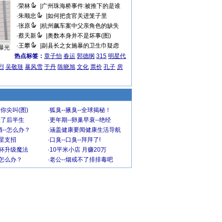
·
荣林
|
广州珠海桥事件:被推下的是谁
·
朱顺忠
|
如何把贪官关进笼子里
·
张原
|
杭州飙车案中父亲角色的缺失
·
蔡天新
|
奥数本身并不是坏事(图)
·
王攀
|
副县长之女施暴的卫生巾疑虑
曝光
热点标签：
章子怡
春运
郭德纲
315
明星代
烈
吴敬琏
暴风雪
于丹
陈晓旭
文化
票价
孔子
房
你尖叫(图)
·
狐臭--腋臭--全球揭秘！
毁了后半生
·
更年期--卵巢早衰--绝经
--怎么办？
·
涵盖健康要闻健康生活导航
明星支招
·
口臭--口臭--拜拜了!
罩杯升级魔法
·
10平米小店 月赚20万
-怎么办？
·
老公--烟戒不了排排毒吧