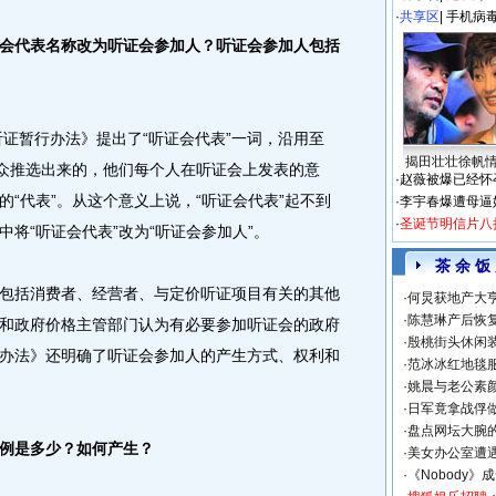
·
共享区
|
手机病
会代表名称改为听证会参加人？听证会参加人包括
听证暂行办法》提出了“听证会代表”一词，沿用至
揭田壮壮徐帆
公众推选出来的，他们每个人在听证会上发表的意
·
赵薇被爆已经怀
“代表”。从这个意义上说，“听证会代表”起不到
·
李宇春爆遭母逼
·
圣诞节明信片八
将“听证会代表”改为“听证会参加人”。
茶 余 饭
括消费者、经营者、与定价听证项目有关的其他
·
何炅获地产大亨
·
陈慧琳产后恢复
和政府价格主管部门认为有必要参加听证会的政府
·
殷桃街头休闲装
办法》还明确了听证会参加人的产生方式、权利和
·
范冰冰红地毯
·
姚晨与老公素
·
日军竟拿战俘
·
盘点网坛大腕
例是多少？如何产生？
·
美女办公室遭
·
《Nobody》