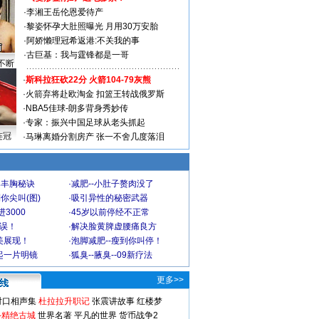
·
李湘王岳伦恩爱待产
·
黎姿怀孕大肚照曝光 月用30万安胎
·
阿娇懒理冠希返港:不关我的事
·
古巨基：我与霆锋都是一哥
不断
·
斯科拉狂砍22分 火箭104-79灰熊
·
火箭弃将赴欧淘金 扣篮王转战俄罗斯
·
NBA5佳球-朗多背身秀妙传
·
专家：振兴中国足球从老头抓起
连冠
·
马琳离婚分割房产 张一不舍几度落泪
爆丰胸秘诀
·
减肥--小肚子赘肉没了
你尖叫(图)
·
吸引异性的秘密武器
3000
·
45岁以前停经不正常
不误！
·
解决脸黄脾虚腰痛良方
美展现！
·
泡脚减肥--瘦到你叫停！
起一片明镜
·
狐臭--腋臭--09新疗法
更多>>
对口相声集
杜拉拉升职记
张震讲故事
红楼梦
-精绝古城
世界名著
平凡的世界
货币战争2