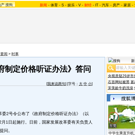
地产
搜狗
新闻
-
体育
-
S
-
娱乐
-
V
-
财经
-
IT
-
汽车
-
房产
-
家居
-
内要闻
>
时事
新
府制定价格听证办法》答问
央视质疑29岁市
石首网站被黑
篡
[
我来说两句
] [字号：
大
中
小
]
宋美龄牛奶洗澡
改革委2号令公布了《政府制定价格听证办法》（以
12月1日起施行。日前，国家发展改革委有关负责人
提问。
中学生乘直升机