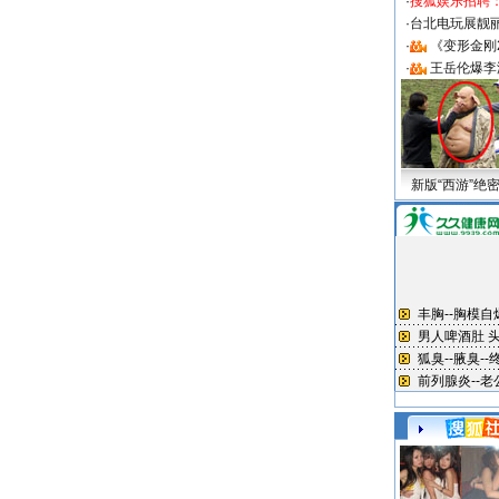
·
搜狐娱乐招聘
·
台北电玩展靓丽S
·
《变形金刚
·
王岳伦爆李
新版“西游”绝