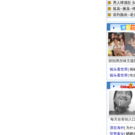
抓拍黑丝袜主题
镜头看世界
|
揭
镜头看世界
|
性
每天在吞别人
漂在海外
|
为什
型男索女
|
晒晒