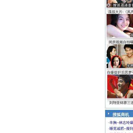
谍战大片-《风
闺房视频自拍
自爆捉奸后恶梦
刘翔亚锦赛三
搜狐商机
·
丰胸--林志玲
·
睡觉减肥--瘦到