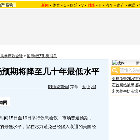
地产
搜狗
新闻
-
体育
-
S
-
娱乐
-
V
-
财经
-
IT
-
汽车
-
房产
-
家居
-
融风暴席卷全球
>
国际经济形势消息
新
场预期将降至几十年最低水平
央视质疑29岁市
石首网站被黑
篡
[
我来说两句
] [字号：
大
中
小
]
宋美龄牛奶洗澡
闻网
间15日至16日举行议息会议，市场普遍预期，
的最低水平，旨在尽力避免已经陷入衰退的美国经