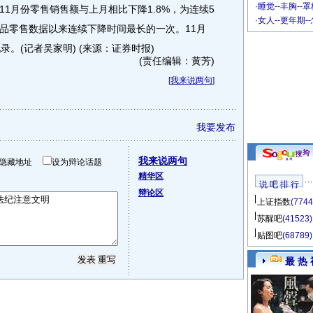
·
睡觉--丰胸--
1月份零售销售额与上月相比下降1.8%，为连续5
·
女人--更年期-
品零售数据以来连续下降时间最长的一次。11月
。(记者吴家明) (来源：证券时报)
(责任编辑：黄芳)
[
我来说两句
]
我要发布
我来说两句
隐藏地址
设为辩论话题
精华区
说 吧 排 行
辩论区
上证指数
(7744
苏醒吧
(41523)
贴图吧
(68789)
最 热 