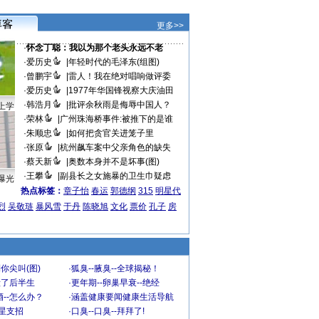
更多>>
·
怀念丁聪：我以为那个老头永远不老
·
爱历史
|
年轻时代的毛泽东(组图)
·
曾鹏宇
|
雷人！我在绝对唱响做评委
·
爱历史
|
1977年华国锋视察大庆油田
·
韩浩月
|
批评余秋雨是侮辱中国人？
上学
·
荣林
|
广州珠海桥事件:被推下的是谁
·
朱顺忠
|
如何把贪官关进笼子里
·
张原
|
杭州飙车案中父亲角色的缺失
·
蔡天新
|
奥数本身并不是坏事(图)
·
王攀
|
副县长之女施暴的卫生巾疑虑
曝光
热点标签：
章子怡
春运
郭德纲
315
明星代
烈
吴敬琏
暴风雪
于丹
陈晓旭
文化
票价
孔子
房
你尖叫(图)
·
狐臭--腋臭--全球揭秘！
毁了后半生
·
更年期--卵巢早衰--绝经
--怎么办？
·
涵盖健康要闻健康生活导航
明星支招
·
口臭--口臭--拜拜了!