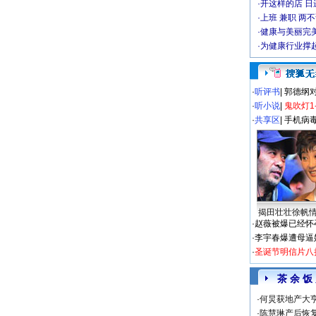
·
开这样的店 日进
·
上班 兼职 两
·
健康与美丽完
·
为健康行业撑
·
听评书
|
郭德纲
·
听小说
|
鬼吹灯1
·
共享区
|
手机病
揭田壮壮徐帆
·
赵薇被爆已经怀
·
李宇春爆遭母逼
·
圣诞节明信片八
茶 余 饭
·
何炅获地产大亨
·
陈慧琳产后恢复