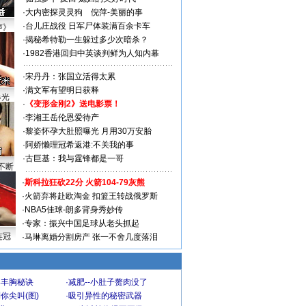
·
大内密探灵灵狗
倪萍-美丽的事
·
台儿庄战役 日军尸体装满百余卡车
声》
·
揭秘希特勒一生躲过多少次暗杀？
·
1982香港回归中英谈判鲜为人知内幕
·
宋丹丹：张国立活得太累
·
满文军有望明日获释
曝光
·
《变形金刚2》送电影票！
·
李湘王岳伦恩爱待产
·
黎姿怀孕大肚照曝光 月用30万安胎
·
阿娇懒理冠希返港:不关我的事
·
古巨基：我与霆锋都是一哥
不断
·
斯科拉狂砍22分 火箭104-79灰熊
·
火箭弃将赴欧淘金 扣篮王转战俄罗斯
·
NBA5佳球-朗多背身秀妙传
·
专家：振兴中国足球从老头抓起
连冠
·
马琳离婚分割房产 张一不舍几度落泪
爆丰胸秘诀
·
减肥--小肚子赘肉没了
你尖叫(图)
·
吸引异性的秘密武器