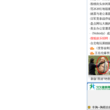
·
殷桃街头休闲装
·
范冰冰红地毯
·
姚晨与老公素
·
日军竟拿战俘
·
盘点网坛大腕
·
美女办公室遭
·
《Nobody》
·
搜狐娱乐招聘
·
台北电玩展靓丽S
·
《变形金刚
·
王岳伦爆李
新版“西游”绝