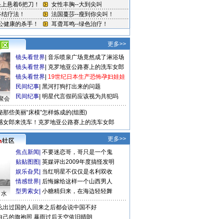
更多>>
镜头看世界
|
音乐喷泉广场竟然成了淋浴场
镜头看世界
|
克罗地亚公路赛上的洗车女郎
镜头看世界
|
19世纪日本生产恐怖孕妇娃娃
民间纪事
|
黑河打狗打出来的问题
民间纪事
|
明星代言假药应该视为共犯吗
聚会
秘那些美丽“床模”怎样炼成的(组图)
感女郎来洗车！克罗地亚公路赛上的洗车女郎
更多>>
焦点新闻
|
不要迷恋哥，哥只是一个鬼
贴贴图图
|
英媒评出2009年度搞怪发明
娱乐旮旯
|
当红明星不仅仅是名利双收
情感世界
|
后悔嫁给这样一个山西男人
型男索女
|
小糖精归来，在海边轻轻舞
口水
么出过国的人回来之后都会说中国不好
自己的旗袍照
暴雨过后天空依旧晴朗