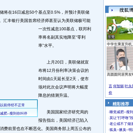
在16日减息50个基点至0.5%，并预计美联储
。
汇丰银行美国首席经济师甚至认为美联储极可能
一次性减息100基点，联邦利
率将名副其实地降至“零利
中学生乘直升机
率”水平。
上月20日，美联储就宣
布将12月份利率决策会议的
高圆圆同居男友
时间由1天延长至2天，使市
言
何智丽
叶永
场对此次会议声明将大幅度
价
降息的猜测升温。
精彩推荐
美国国家经济研究局的
·
睡觉减肥--瘦到
·
莫让“打呼噜”
报告指出，美国经济已陷入
·
老公戒不了烟酒
消费前景也在不断恶化。美国商务部上周五公布的
·
狐臭--腋臭--