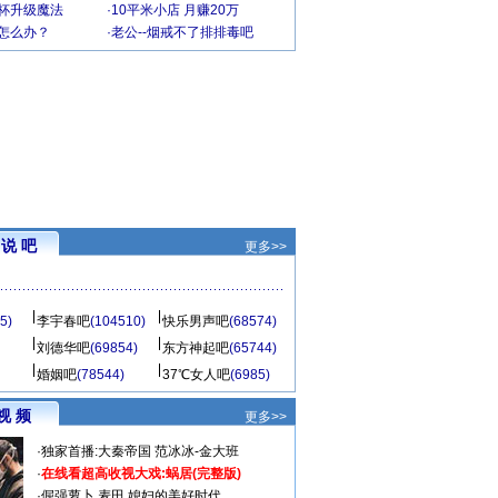
罩杯升级魔法
·
10平米小店 月赚20万
-怎么办？
·
老公--烟戒不了排排毒吧
说 吧
更多>>
5)
李宇春吧
(104510)
快乐男声吧
(68574)
刘德华吧
(69854)
东方神起吧
(65744)
婚姻吧
(78544)
37℃女人吧
(6985)
视 频
更多>>
·
独家首播:大秦帝国
范冰冰-金大班
·
在线看超高收视大戏:
蜗居(完整版)
·
倔强萝卜
麦田
媳妇的美好时代