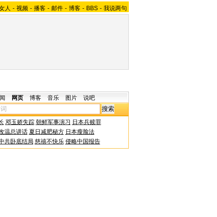
女人
-
视频
-
播客
-
邮件
-
博客
-
BBS
-
我说两句
闻
网页
博客
音乐
图片
说吧
长
邓玉娇失踪
朝鲜军事演习
日本兵赎罪
改温总讲话
夏日减肥秘方
日本瘦脸法
中共卧底结局
慈禧不快乐
侵略中国报告