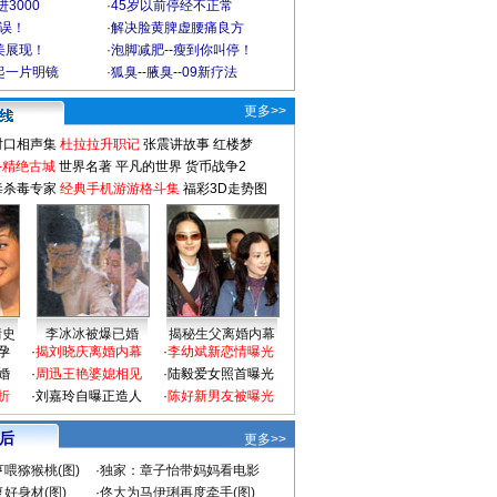
3000
·
45岁以前停经不正常
不误！
·
解决脸黄脾虚腰痛良方
美展现！
·
泡脚减肥--瘦到你叫停！
起一片明镜
·
狐臭--腋臭--09新疗法
更多>>
对口相声集
杜拉拉升职记
张震讲故事
红楼梦
-精绝古城
世界名著
平凡的世界
货币战争2
毒杀毒专家
经典手机游游格斗集
福彩3D走势图
情史
李冰冰被爆已婚
揭秘生父离婚内幕
孕
·
揭刘晓庆离婚内幕
·
李幼斌新恋情曝光
婚
·
周迅王艳婆媳相见
·
陆毅爱女照首曝光
折
·
刘嘉玲自曝正造人
·
陈好新男友被曝光
 后
更多>>
喂猕猴桃(图)
·
独家：章子怡带妈妈看电影
好身材(图)
·
佟大为马伊琍再度牵手(图)