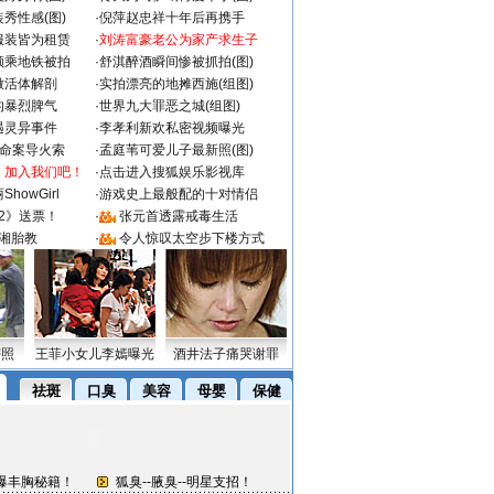
秀性感(图)
·
倪萍赵忠祥十年后再携手
服装皆为租赁
·
刘涛富豪老公为家产求生子
颜乘地铁被拍
·
舒淇醉酒瞬间惨被抓拍(图)
做活体解剖
·
实拍漂亮的地摊西施(组图)
的暴烈脾气
·
世界九大罪恶之城(组图)
遇灵异事件
·
李孝利新欢私密视频曝光
成命案导火索
·
孟庭苇可爱儿子最新照(图)
：加入我们吧！
·
点击进入搜狐娱乐影视库
howGirl
·
游戏史上最般配的十对情侣
2》送票！
·
张元首透露戒毒生活
湘胎教
·
令人惊叹太空步下楼方式
密照
王菲小女儿李嫣曝光
酒井法子痛哭谢罪