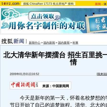
搜狐
ChinaRen
17173
焦点房地产
搜狗
新闻
-
体
新闻中心
>
国内新闻
>
国内要闻
>
时事
北大清华新年摆擂台 招生百里挑
情
2009年01月01日16:52
[
我来说
来源：中国新闻网
今天是新年的第一天，怀着名校梦想的
节日开始了自己的追梦旅程。清华、北大的