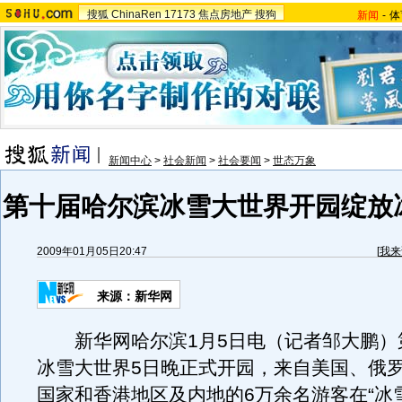
搜狐
ChinaRen
17173
焦点房地产
搜狗
新闻
-
体
新闻中心
>
社会新闻
>
社会要闻
>
世态万象
第十届哈尔滨冰雪大世界开园绽放
2009年01月05日20:47
[
我来
来源：新华网
新华网哈尔滨1月5日电（记者邹大鹏）
冰雪大世界5日晚正式开园，来自美国、俄
国家和香港地区及内地的6万余名游客在“冰