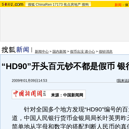
搜狐
ChinaRen
17173
焦点房地产
搜狗
新闻
-
体
新闻中心
>
国内新闻
>
假币出没 请小心
>
假钞消息
“HD90”开头百元钞不都是假币 
2009年01月09日14:53
[
我来说
来源：中国新闻网
针对全国多个地方发现“HD90”编号的
道，中国人民银行货币金银局局长叶英男昨
简单地从字母和数字的搭配判断人民币的真