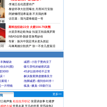
·
李湘王岳伦恩爱待产
·
黎姿怀孕大肚照曝光 月用30万安胎
·
阿娇懒理冠希返港:不关我的事
·
古巨基：我与霆锋都是一哥
不断
·
斯科拉狂砍22分 火箭104-79灰熊
·
火箭弃将赴欧淘金 扣篮王转战俄罗斯
·
NBA5佳球-朗多背身秀妙传
·
专家：振兴中国足球从老头抓起
连冠
·
马琳离婚分割房产 张一不舍几度落泪
爆丰胸秘诀
·
减肥--小肚子赘肉没了
你尖叫(图)
·
吸引异性的秘密武器
3000
·
45岁以前停经不正常
不误！
·
解决脸黄脾虚腰痛良方
美展现！
·
泡脚减肥--瘦到你叫停！
起一片明镜
·
狐臭--腋臭--09新疗法
更多>>
对口相声集
杜拉拉升职记
张震讲故事
红楼梦
-精绝古城
世界名著
平凡的世界
货币战争2