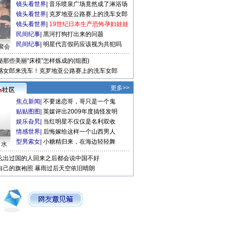
镜头看世界
|
音乐喷泉广场竟然成了淋浴场
镜头看世界
|
克罗地亚公路赛上的洗车女郎
镜头看世界
|
19世纪日本生产恐怖孕妇娃娃
民间纪事
|
黑河打狗打出来的问题
民间纪事
|
明星代言假药应该视为共犯吗
聚会
秘那些美丽“床模”怎样炼成的(组图)
感女郎来洗车！克罗地亚公路赛上的洗车女郎
更多>>
焦点新闻
|
不要迷恋哥，哥只是一个鬼
贴贴图图
|
英媒评出2009年度搞怪发明
娱乐旮旯
|
当红明星不仅仅是名利双收
情感世界
|
后悔嫁给这样一个山西男人
型男索女
|
小糖精归来，在海边轻轻舞
口水
么出过国的人回来之后都会说中国不好
自己的旗袍照
暴雨过后天空依旧晴朗