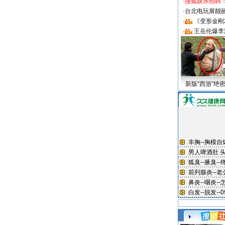
·
搜狐娱乐招聘
·
台北电玩展靓丽S
·
《变形金刚
·
王岳伦爆李
新版“西游”绝