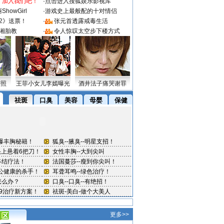
：加入我们吧！
·
点击进入搜狐娱乐影视库
howGirl
·
游戏史上最般配的十对情侣
2》送票！
·
张元首透露戒毒生活
湘胎教
·
令人惊叹太空步下楼方式
密照
王菲小女儿李嫣曝光
酒井法子痛哭谢罪
更多>>