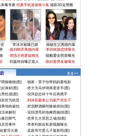
毒杀毒专家
经典手机游游格斗集
福彩3D走势图
情史
李冰冰被爆已婚
揭秘生父离婚内幕
孕
·
揭刘晓庆离婚内幕
·
李幼斌新恋情曝光
婚
·
周迅王艳婆媳相见
·
陆毅爱女照首曝光
折
·
刘嘉玲自曝正造人
·
陈好新男友被曝光
 后
更多>>
喂猕猴桃(图)
·
独家：章子怡带妈妈看电影
好身材(图)
·
佟大为马伊琍再度牵手(图)
秀性感(图)
·
倪萍赵忠祥十年后再携手
服装皆为租赁
·
刘涛富豪老公为家产求生子
颜乘地铁被拍
·
舒淇醉酒瞬间惨被抓拍(图)
做活体解剖
·
实拍漂亮的地摊西施(组图)
的暴烈脾气
·
世界九大罪恶之城(组图)
遇灵异事件
·
李孝利新欢私密视频曝光
成命案导火索
·
孟庭苇可爱儿子最新照(图)