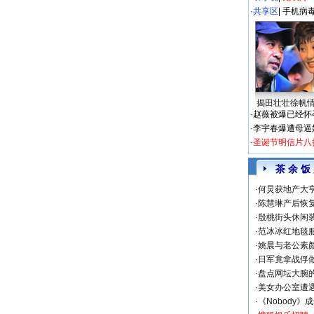
·
共享区
|
手机病
揭田壮壮徐帆
·
赵薇被爆已经怀
·
李宇春爆遭母逼
·
圣诞节明信片八
茶 余 饭
·
何炅获地产大亨
·
陈慧琳产后恢复
·
殷桃街头休闲装
·
范冰冰红地毯
·
姚晨与老公素
·
日军竟拿战俘
·
盘点网坛大腕
·
美女办公室遭
·
《Nobody》