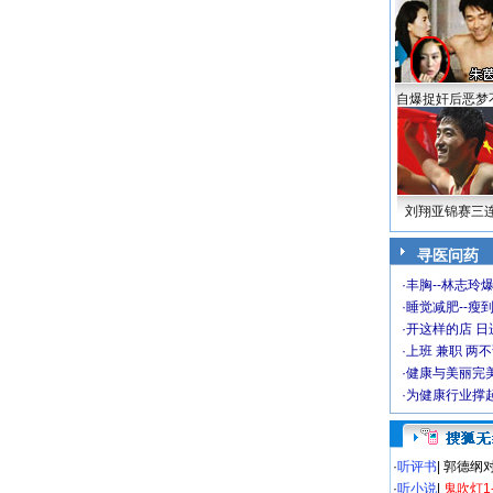
自爆捉奸后恶梦
刘翔亚锦赛三
寻医问药
·
丰胸--林志玲
·
睡觉减肥--瘦到
·
开这样的店 日进
·
上班 兼职 两
·
健康与美丽完
·
为健康行业撑
·
听评书
|
郭德纲
·
听小说
|
鬼吹灯1