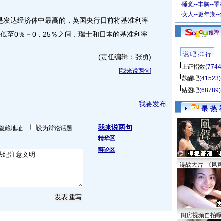
·
睡觉--丰胸--
·
女人--更年期-
发达经济体中最高的，英国央行日前将基准利率
低至0％－0．25％之间，瑞士和日本的基准利率
说 吧 排 行
(责任编辑：张勇)
上证指数
(7744
[
我来说两句
]
苏醒吧
(41523)
贴图吧
(68789)
我要发布
最 热 
我来说两句
隐藏地址
设为辩论话题
精华区
辩论区
谍战大片-《风
闺房视频自拍