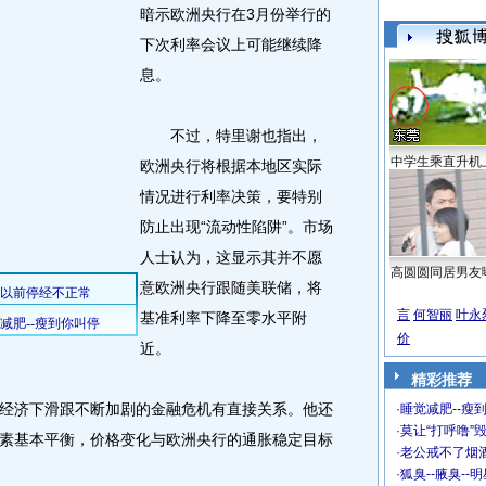
暗示欧洲央行在3月份举行的
下次利率会议上可能继续降
息。
不过，特里谢也指出，
中学生乘直升机
欧洲央行将根据本地区实际
情况进行利率决策，要特别
防止出现“流动性陷阱”。市场
人士认为，这显示其并不愿
高圆圆同居男友
意欧洲央行跟随美联储，将
言
何智丽
叶永
基准利率下降至零水平附
价
近。
精彩推荐
济下滑跟不断加剧的金融危机有直接关系。他还
·
睡觉减肥--瘦到
·
莫让“打呼噜”
素基本平衡，价格变化与欧洲央行的通胀稳定目标
·
老公戒不了烟酒
·
狐臭--腋臭--