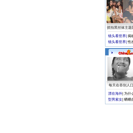
抓拍黑丝袜主题
镜头看世界
|
揭
镜头看世界
|
性
每天在吞别人
漂在海外
|
为什
型男索女
|
晒晒