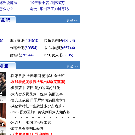
罩杯升级魔法
·
10平米小店 月赚20万
-怎么办？
·
老公--烟戒不了排排毒吧
说 吧
更多>>
5)
李宇春吧
(104510)
快乐男声吧
(68574)
刘德华吧
(69854)
东方神起吧
(65744)
婚姻吧
(78544)
37℃女人吧
(6985)
视 频
更多>>
·
独家首播:大秦帝国
范冰冰-金大班
·
在线看超高收视大戏:
蜗居(完整版)
·
倔强萝卜
麦田
媳妇的美好时代
·
大内密探灵灵狗
倪萍-美丽的事
·
台儿庄战役 日军尸体装满百余卡车
声》
·
揭秘希特勒一生躲过多少次暗杀？
·
1982香港回归中英谈判鲜为人知内幕
·
宋丹丹：张国立活得太累
·
满文军有望明日获释
曝光
·
《变形金刚2》送电影票！