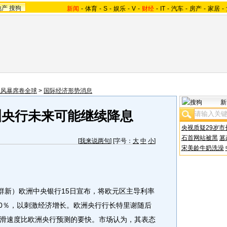
地产
搜狗
新闻
-
体育
-
S
-
娱乐
-
V
-
财经
-
IT
-
汽车
-
房产
-
家居
-
融风暴席卷全球
>
国际经济形势消息
新
洲央行未来可能继续降息
央视质疑29岁市
石首网站被黑
篡
[
我来说两句
] [字号：
大
中
小
]
宋美龄牛奶洗澡
新）欧洲中央银行15日宣布，将欧元区主导利率
．0％，以刺激经济增长。欧洲央行行长特里谢随后
滑速度比欧洲央行预测的要快。
市场认为，其表态