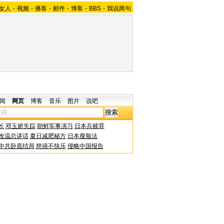
女人
-
视频
-
播客
-
邮件
-
博客
-
BBS
-
我说两句
闻
网页
博客
音乐
图片
说吧
长
邓玉娇失踪
朝鲜军事演习
日本兵赎罪
改温总讲话
夏日减肥秘方
日本瘦脸法
中共卧底结局
慈禧不快乐
侵略中国报告