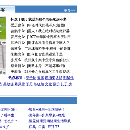
更多>>
·
怀念丁聪：我以为那个老头永远不老
·
爱历史
|
年轻时代的毛泽东(组图)
·
曾鹏宇
|
雷人！我在绝对唱响做评委
·
爱历史
|
1977年华国锋视察大庆油田
·
韩浩月
|
批评余秋雨是侮辱中国人？
上学
·
荣林
|
广州珠海桥事件:被推下的是谁
·
朱顺忠
|
如何把贪官关进笼子里
·
张原
|
杭州飙车案中父亲角色的缺失
·
蔡天新
|
奥数本身并不是坏事(图)
·
王攀
|
副县长之女施暴的卫生巾疑虑
曝光
热点标签：
章子怡
春运
郭德纲
315
明星代
烈
吴敬琏
暴风雪
于丹
陈晓旭
文化
票价
孔子
房
你尖叫(图)
·
狐臭--腋臭--全球揭秘！
毁了后半生
·
更年期--卵巢早衰--绝经
--怎么办？
·
涵盖健康要闻健康生活导航
明星支招
·
口臭--口臭--拜拜了!